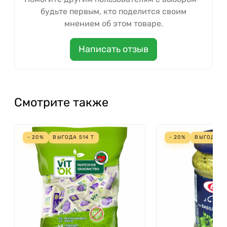
будьте первым, кто поделится своим
мнением об этом товаре.
Написать отзыв
Смотрите также
- 20%
ВЫГОДА
514
Т
- 20%
ВЫГОДА
5