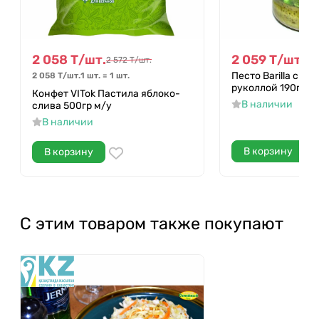
2 058
Т
/
шт.
2 059
Т
/
шт.
2 572
Т
/
шт.
2 5
Песто Barilla с ба
2 058
Т
/
шт.
1 шт.
=
1
шт.
руколлой 190гр с
Конфет VITok Пастила яблоко-
В наличии
слива 500гр м/у
В наличии
В корзину
В корзину
С этим товаром также покупают