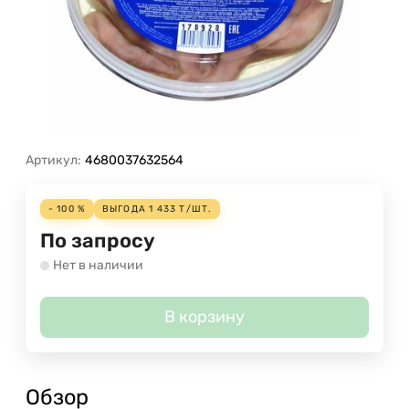
Артикул:
4680037632564
- 100 %
ВЫГОДА
1 433
Т
/
ШТ.
По запросу
Нет в наличии
В корзину
Обзор