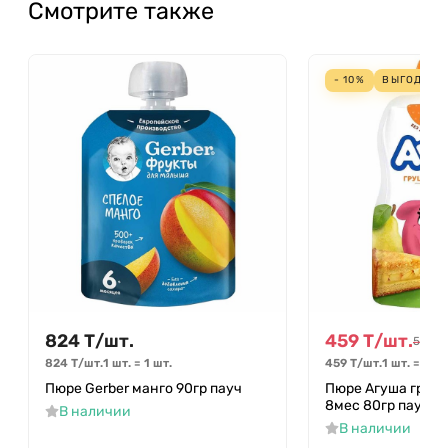
Смотрите также
- 10%
ВЫГОДА
51
824
Т
/
шт.
459
Т
/
шт.
510
Т
/
824
Т
/
шт.
1 шт.
=
1
шт.
459
Т
/
шт.
1 шт.
=
1
шт
Пюре Gerber манго 90гр пауч
Пюре Агуша груше
8мес 80гр пауч
В наличии
В наличии