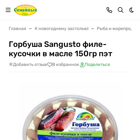
Тем
Главная
К новогоднему застолью!
Рыба и морепродук
Горбуша Sangusto филе-
кусочки в масле 150гр пэт
Добавить отзыв
В избранное
Поделиться