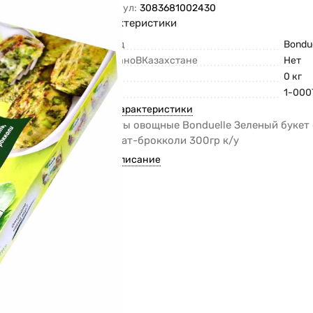
Артикул:
3083681002430
Характеристики
Бренд
Bondu
СделаноВКазахстане
Нет
Вес
0 кг
Код
1-000
Все характеристики
Галеты овощные Bonduelle Зеленый букет
шпинат-брокколи 300гр к/у
Все описание