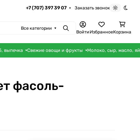
+7 (707) 397 39 07
Заказать звонок
Светлая те
Темна
Все категории
Поиск
Войти
Избранное
Корзина
б, выпечка
Свежие овощи и фрукты
Молоко, сыр, масло, я
ет фасоль-