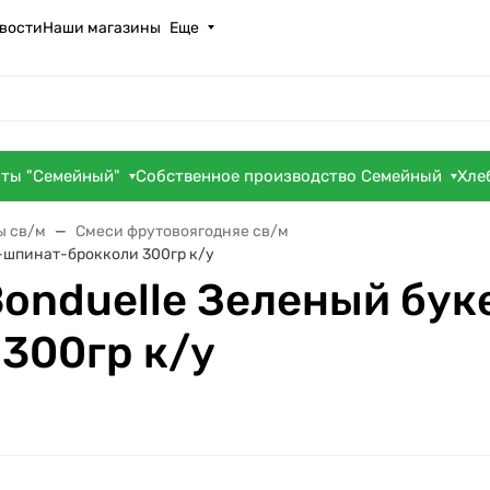
вости
Наши магазины
Еще
оты "Семейный"
Собственное производство Семейный
Хле
ы св/м
Смеси фрутовоягодняе св/м
-шпинат-брокколи 300гр к/у
onduelle Зеленый бук
300гр к/у