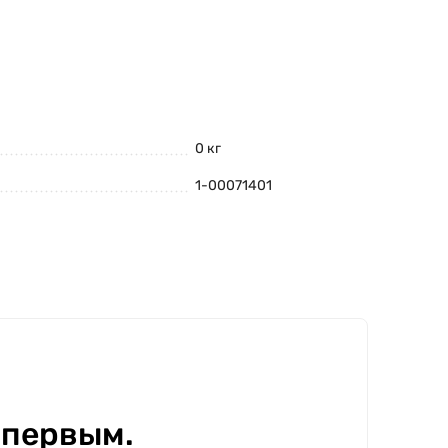
0 кг
1-00071401
 первым.