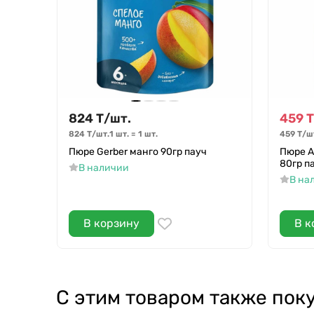
824
Т
/
шт.
459
Т
824
Т
/
шт.
1 шт.
=
1
шт.
459
Т
/
ш
Пюре Gerber манго 90гр пауч
Пюре А
80гр п
В наличии
В на
В корзину
В к
С этим товаром также пок