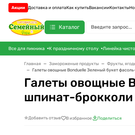
Акции
Доставка и оплата
Как купить
Вакансии
Контакты
Но
Каталог
Все для пикника
К праздничному столу
Линейка чист
Главная
Замороженые продукты
Фрукты, ягод
Галеты овощные Bonduelle Зеленый букет фасоль
Галеты овощные B
шпинат-брокколи 
Добавить отзыв
В избранное
Поделиться