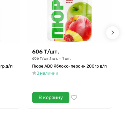
606
Т
/
шт.
606
606
Т
/
шт.
1 шт.
=
1
шт.
606
Т
/
гр д/п
Пюре АВС Яблоко-персик 200гр д/п
Пюре 
В наличии
В н
В корзину
В 