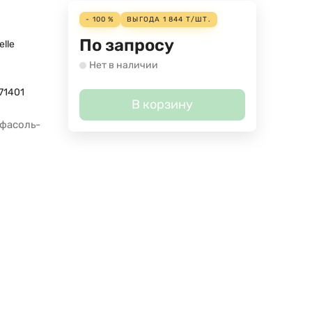
- 100 %
ВЫГОДА
1 844
Т
/
ШТ.
По запросу
elle
Нет в наличии
71401
В корзину
 фасоль-