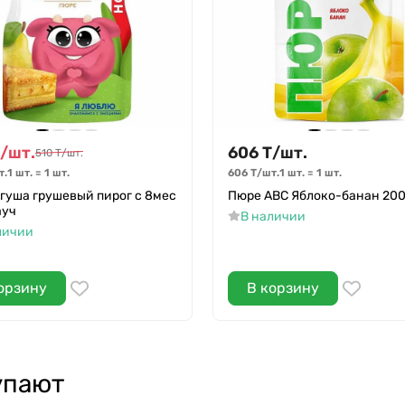
/
шт.
606
Т
/
шт.
510
Т
/
шт.
т.
1 шт.
=
1
шт.
606
Т
/
шт.
1 шт.
=
1
шт.
гуша грушевый пирог с 8мес
Пюре АВС Яблоко-банан 200
ауч
В наличии
личии
орзину
В корзину
упают