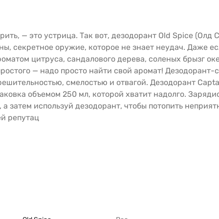
ть, — это устрица. Так вот, дезодорант Old Spice (Олд С
ы, секретное оружие, которое не знает неудач. Даже ес
матом цитруса, сандалового дерева, соленых брызг океа
ростого — надо просто найти свой аромат! Дезодорант-
решительностью, смелостью и отвагой. Дезодорант Capta
аковка объемом 250 мл, которой хватит надолго. Зарядис
, а затем используй дезодорант, чтобы потопить неприят
ей репутац