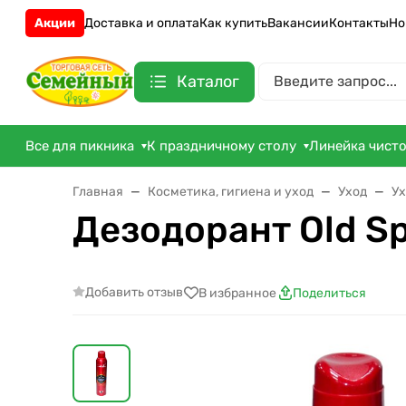
Акции
Доставка и оплата
Как купить
Вакансии
Контакты
Но
Каталог
Все для пикника
К праздничному столу
Линейка чист
Главная
Косметика, гигиена и уход
Уход
Ух
Дезодорант Old Sp
Добавить отзыв
В избранное
Поделиться