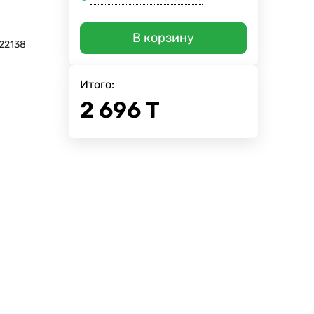
В корзину
22138
Итого:
2 696
Т