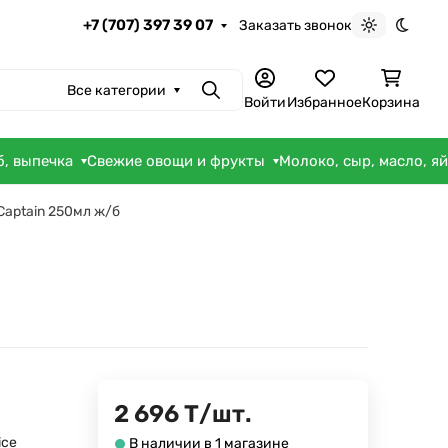
+7 (707) 397 39 07
Заказать звонок
Светлая те
Темна
Все категории
Поиск
Войти
Избранное
Корзина
б, выпечка
Свежие овощи и фрукты
Молоко, сыр, масло, я
Captain 250мл ж/б
2 696
Т
/
шт.
ice
В наличии в 1 магазине