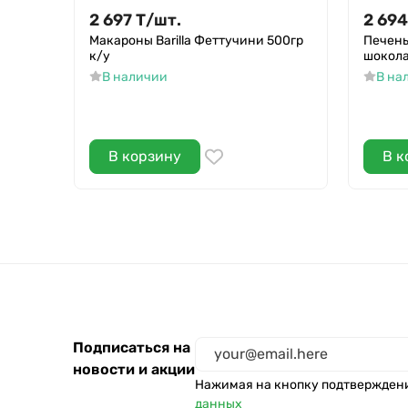
2 697
Т
/
шт.
2 694
Макароны Barilla Феттучини 500гр
Печень
к/у
шокол
В наличии
В на
В корзину
В к
Подписаться на
новости и акции
Нажимая на кнопку подтвержден
данных