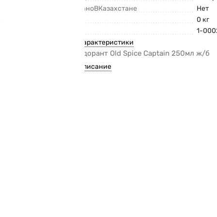
СделаноВКазахстане
Нет
Вес
0 кг
Код
1-000
Все характеристики
Дезодорант Old Spice Captain 250мл ж/б
Все описание