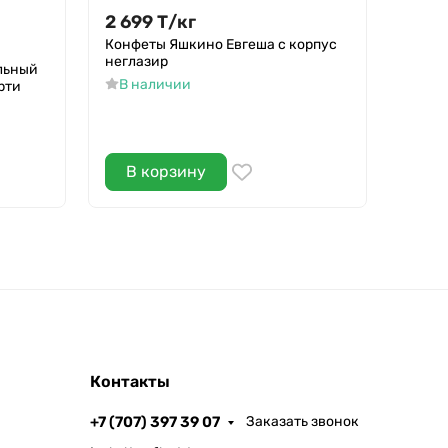
2 699
Т
/
кг
2 69
Конфеты Яшкино Евгеша с корпус
Чай Gr
неглазир
черны
льный
В наличии
В н
рти
В корзину
В 
Контакты
+7 (707) 397 39 07
Заказать звонок