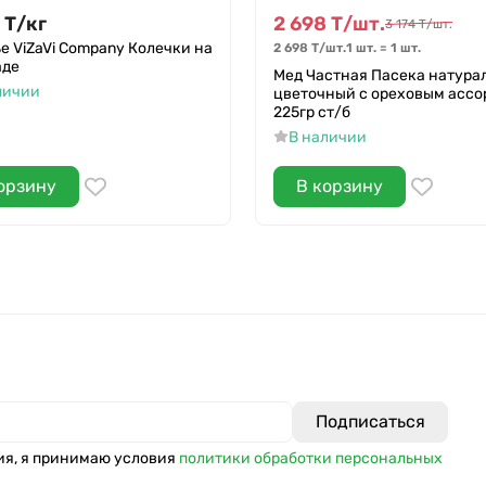
Т
/
кг
2 698
Т
/
шт.
3 174
Т
/
шт.
е ViZaVi Company Колечки на
2 698
Т
/
шт.
1 шт.
=
1
шт.
аде
Мед Частная Пасека натура
личии
цветочный с ореховым ассо
225гр ст/б
В наличии
орзину
В корзину
ия, я принимаю условия
политики обработки персональных