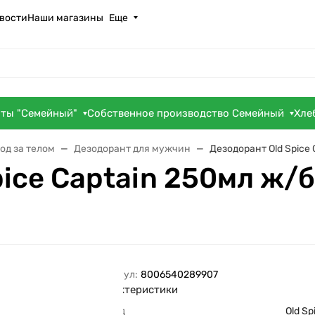
вости
Наши магазины
Еще
оты "Семейный"
Собственное производство Семейный
Хле
од за телом
Дезодорант для мужчин
Дезодорант Old Spice 
ice Captain 250мл ж/б
Артикул:
8006540289907
Характеристики
Бренд
Old Sp