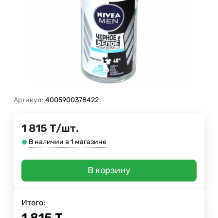
Артикул:
4005900378422
1 815
Т
/
шт.
В наличии в 1 магазине
В корзину
Итого:
1 815
Т