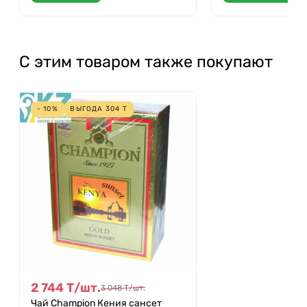
С этим товаром также покупают
- 10%
ВЫГОДА
304
Т
2 744
Т
/
шт.
3 048
Т
/
шт.
Чай Champion Кения сансет