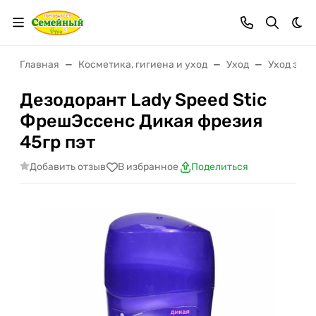
Тем
Главная
Косметика, гигиена и уход
Уход
Уход за т
Дезодорант Lady Speed Stic
ФрешЭссенс Дикая фрезия
45гр пэт
Добавить отзыв
В избранное
Поделиться