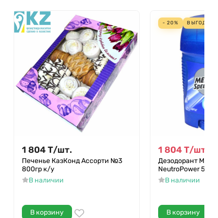
- 20%
ВЫГОДА
4
1 804
Т
/
шт.
1 804
Т
/
шт.
2 2
Печенье КазКонд Ассорти №3
Дезодорант Menne
800гр к/у
NeutroPower 50гр
В наличии
В наличии
В корзину
В корзину