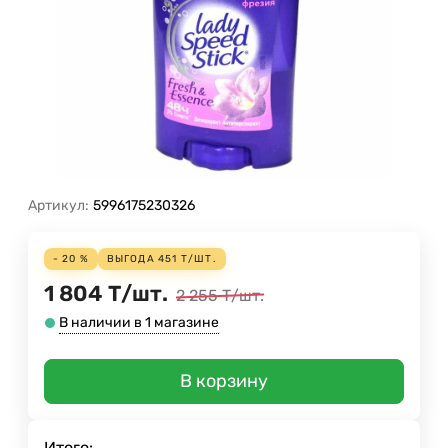
Артикул:
5996175230326
- 20 %
ВЫГОДА
451
Т
/
ШТ.
1 804
Т
/
шт.
2 255
Т
/
шт.
В наличии в 1 магазине
В корзину
Итого: