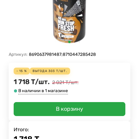
Артикул:
8690637981487;8710447285428
- 15 %
ВЫГОДА
303
Т
/
ШТ.
1 718
Т
/
шт.
2 021
Т
/
шт.
В наличии в 1 магазине
В корзину
Итого: