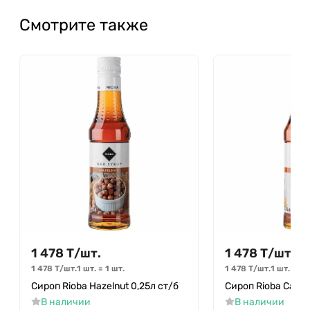
Смотрите также
1 478
Т
/
шт.
1 478
Т
/
шт.
1 478
Т
/
шт.
1 шт.
=
1
шт.
1 478
Т
/
шт.
1 шт.
=
1
ш
Сироп Rioba Hazelnut 0,25л ст/б
Сироп Rioba Caram
В наличии
В наличии