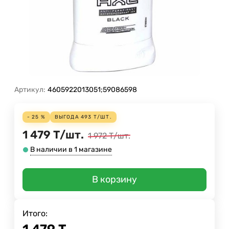
Артикул:
4605922013051;59086598
- 25 %
ВЫГОДА
493
Т
/
ШТ.
1 479
Т
/
шт.
1 972
Т
/
шт.
В наличии в 1 магазине
В корзину
Итого: