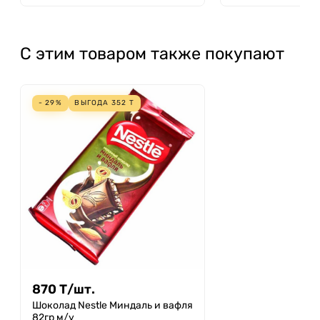
С этим товаром также покупают
- 29%
ВЫГОДА
352
Т
870
Т
/
шт.
Шоколад Nestle Миндаль и вафля
82гр м/у