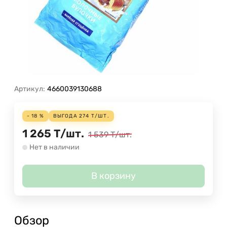
Артикул:
4660039130688
- 18 %
ВЫГОДА
274
Т
/
ШТ.
1 265
Т
/
шт.
1 539
Т
/
шт.
Нет в наличии
В корзину
Обзор