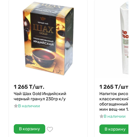
1 265
Т
/
шт.
1 265
Т
/
шт.
Чай Шах Gold Индийский
Напиток рисовый
черный гранул 230гр к/у
классический лай
обогащенный вит
В наличии
мин вещ-ми 1л т/
В наличии
В корзину
В корзину