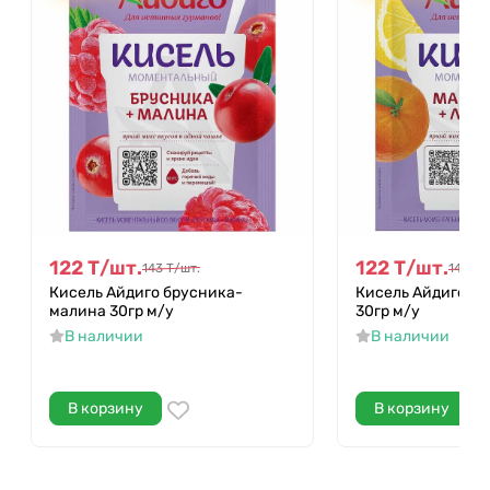
122
Т
/
шт.
122
Т
/
шт.
143
Т
/
шт.
143
Т
/
Кисель Айдиго брусника-
Кисель Айдиго м
малина 30гр м/у
30гр м/у
В наличии
В наличии
В корзину
В корзину