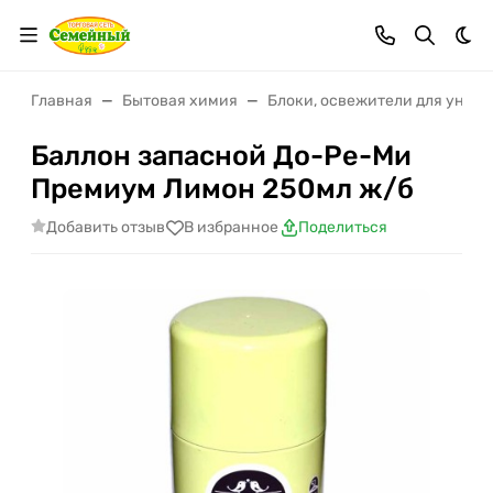
Тем
Главная
Бытовая химия
Блоки, освежители для унита
Баллон запасной До-Ре-Ми
Премиум Лимон 250мл ж/б
Добавить отзыв
В избранное
Поделиться