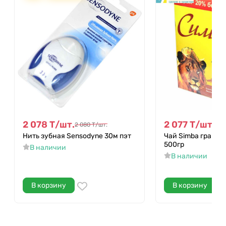
2 078
Т
/
шт.
2 077
Т
/
шт.
2 080
Т
/
шт.
2 3
Нить зубная Sensodyne 30м пэт
Чай Simba грану
500гр
В наличии
В наличии
В корзину
В корзину