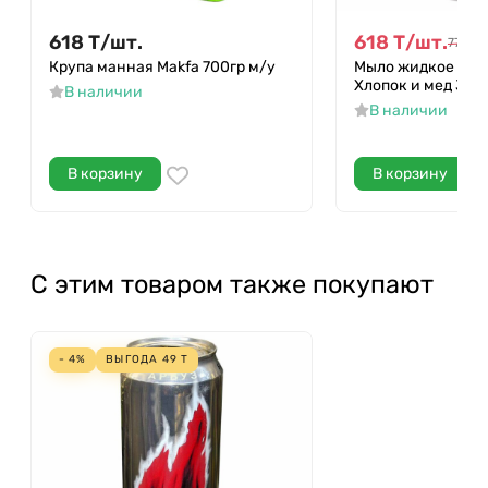
618
Т
/
шт.
618
Т
/
шт.
772
Т
/
Крупа манная Makfa 700гр м/у
Мыло жидкое Aura
Хлопок и мед 300
В наличии
В наличии
В корзину
В корзину
С этим товаром также покупают
- 4%
ВЫГОДА
49
Т