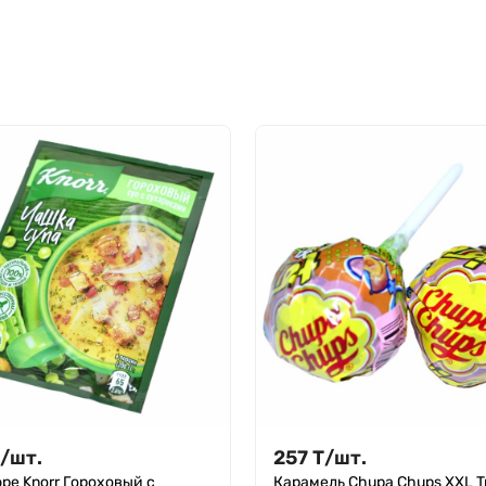
/
шт.
257
Т
/
шт.
ре Knorr Гороховый с
Карамель Chupa Chups XXL Tr