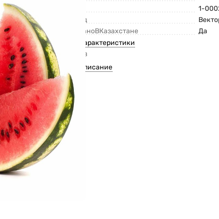
Код
1-000
Бренд
Векто
СделаноВКазахстане
Да
Все характеристики
Арбуз
Все описание