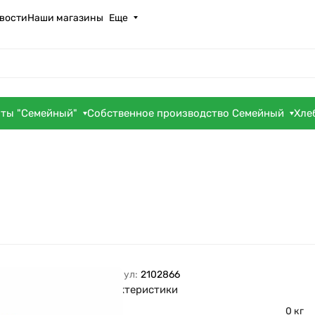
вости
Наши магазины
Еще
оты "Семейный"
Собственное производство Семейный
Хле
Артикул:
2102866
Характеристики
Вес
0 кг