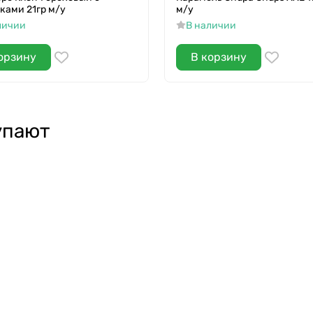
ками 21гр м/у
м/у
личии
В наличии
орзину
В корзину
упают