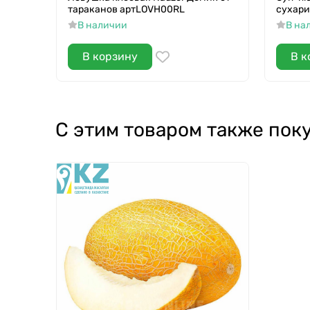
тараканов артLOVH00RL
сухари
В наличии
В на
В корзину
В к
С этим товаром также пок