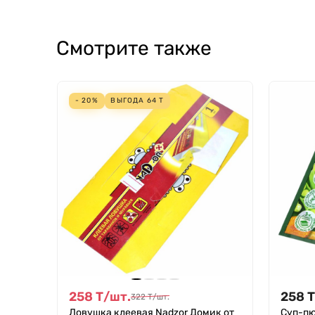
Смотрите также
- 20%
ВЫГОДА
64
Т
258
Т
/
шт.
258
Т
322
Т
/
шт.
Ловушка клеевая Nadzor Домик от
Суп-пю