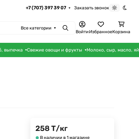
+7 (707) 397 39 07
Заказать звонок
Светлая те
Темна
Все категории
Поиск
Войти
Избранное
Корзина
б, выпечка
Свежие овощи и фрукты
Молоко, сыр, масло, я
258
Т
/
кг
В наличии в 1 магазине