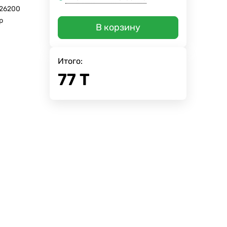
26200
р
В корзину
Итого:
77
Т