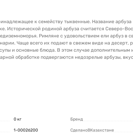
ринадлежащее к семейству тыквенные. Название арбуза 
ке. Исторической родиной арбуза считается Северо-Вос
редиземноморья. Римляне с удовольствием ели арбуз в св
арии. Чаще всего их подают в свежем виде на десерт, 
 супы и основные блюда. В этом случае дополнительным 
линарной обработке подвергаются недозрелые арбузы, вку
0 кг
Бренд
1-00026200
СделаноВКазахстане