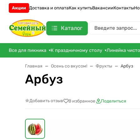
Акции
Доставка и оплата
Как купить
Вакансии
Контакты
Но
Каталог
Все для пикника
К праздничному столу
Линейка чист
Главная
Осень со вкусом!
Фрукты
Арбуз
Арбуз
Добавить отзыв
В избранное
Поделиться