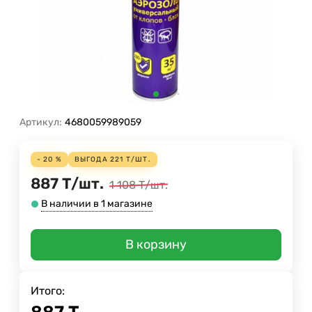
Артикул:
4680059989059
- 20 %
ВЫГОДА
221
Т
/
ШТ.
887
Т
/
шт.
1 108
Т
/
шт.
В наличии в 1 магазине
В корзину
Итого: