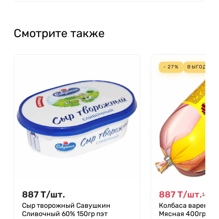
Смотрите также
- 27%
ВЫГОДА
3
887
Т
/
шт.
887
Т
/
шт.
1 215
Сыр творожный Савушкин
Колбаса вареная
Сливочный 60% 150гр пэт
Мясная 400гр м/