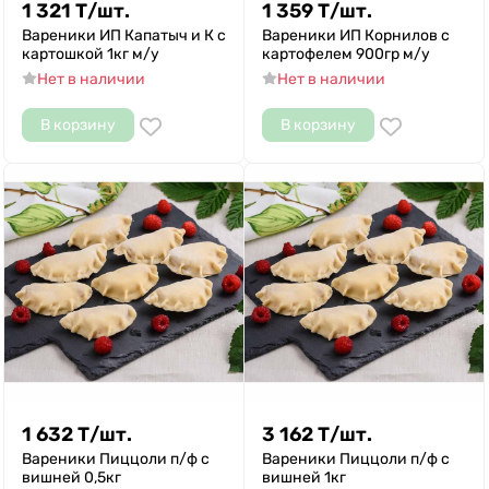
1 321
Т
/
шт.
1 359
Т
/
шт.
Вареники ИП Капатыч и К с
Вареники ИП Корнилов с
картошкой 1кг м/у
картофелем 900гр м/у
Нет в наличии
Нет в наличии
В корзину
В корзину
1 632
Т
/
шт.
3 162
Т
/
шт.
Вареники Пиццоли п/ф с
Вареники Пиццоли п/ф с
вишней 0,5кг
вишней 1кг