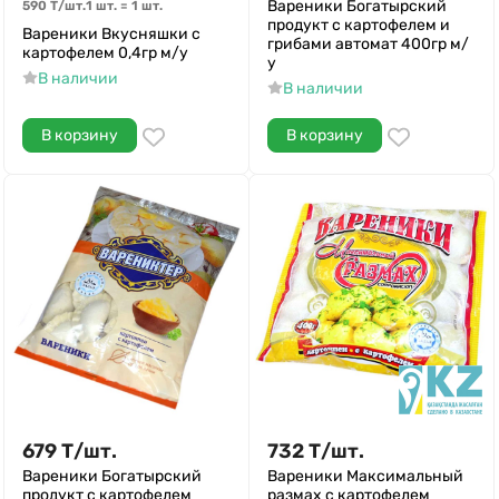
Вареники Богатырский
590
Т
/
шт.
1 шт.
=
1
шт.
продукт с картофелем и
Вареники Вкусняшки с
грибами автомат 400гр м/
картофелем 0,4гр м/у
у
В наличии
В наличии
В корзину
В корзину
679
Т
/
шт.
732
Т
/
шт.
Вареники Богатырский
Вареники Максимальный
продукт с картофелем
размах с картофелем