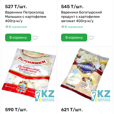
527
Т
/
шт.
545
Т
/
шт.
Вареники Петрохолод
Вареники Богатырский
Малышки с картофелем
продукт с картофелем
400гр м/у
автомат 400гр м/у
В наличии
В наличии
В корзину
В корзину
590
Т
/
шт.
621
Т
/
шт.