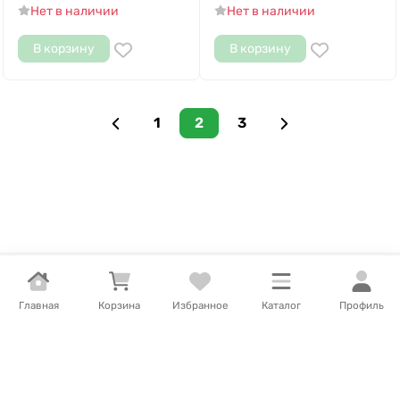
Нет в наличии
Нет в наличии
В корзину
В корзину
1
2
3
Подписаться на
Главная
Корзина
Избранное
Каталог
Профиль
новости и акции