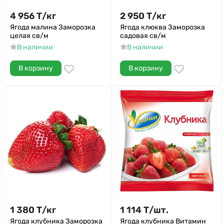
4 956
Т
/
кг
2 950
Т
/
кг
Ягода малина Заморозка
Ягода клюква Заморозка
целая св/м
садовая св/м
В наличии
В наличии
В корзину
В корзину
1 380
Т
/
кг
1 114
Т
/
шт.
Ягода клубника Заморозка
Ягода клубника Витамин