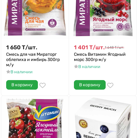
1 650
Т
/
шт.
1 401
Т
/
шт.
1 648
Т
/
шт.
Смесь для чая Мираторг
Смесь Витамин Ягодный
облепиха и имбирь 300гр
морс 300гр м/у
м/у
В наличии
В наличии
В корзину
В корзину