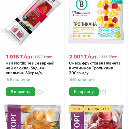
1 018
Т
/
шт.
2 001
Т
/
шт.
1 272
Т
/
шт.
2 353
Т
/
шт.
Чай Nordic Tea Северный
Смесь фруктовая Планета
чай клюква-бадьян-
витаминов Тропикана
апельсин 50гр м/у
300гр м/у
В наличии
В наличии
В корзину
В корзину
- 15%
ВЫГОДА
247
Т