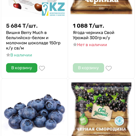
5 684
Т
/
шт.
1 088
Т
/
шт.
Вишня Berry Much в
Ягода черника Свой
бельгийско-белом и
Урожай 300гр м/у
молочном шоколаде 150гр
Нет в наличии
к/у св/м
В наличии
В корзину
В корзину