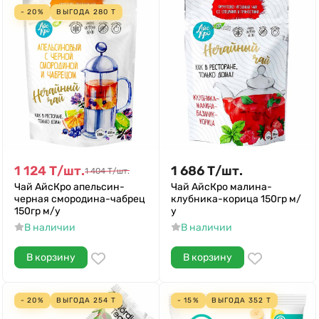
- 20%
ВЫГОДА
280
Т
1 124
Т
/
шт.
1 686
Т
/
шт.
1 404
Т
/
шт.
Чай АйсКро апельсин-
Чай АйсКро малина-
черная смородина-чабрец
клубника-корица 150гр м/
150гр м/у
у
В наличии
В наличии
В корзину
В корзину
- 20%
ВЫГОДА
254
Т
- 15%
ВЫГОДА
352
Т