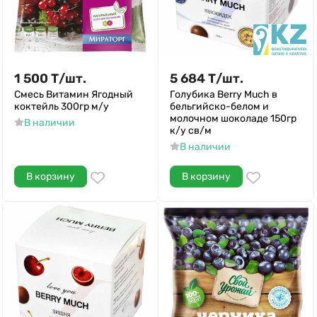
1 500
Т
/
шт.
5 684
Т
/
шт.
Смесь Витамин Ягодный
Голубика Berry Much в
коктейль 300гр м/у
бельгийско-белом и
молочном шоколаде 150гр
В наличии
к/у св/м
В наличии
В корзину
В корзину