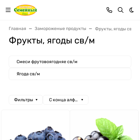
Тем
Главная
Замороженые продукты
Фрукты, ягоды св/м
Фрукты, ягоды св/м
Смеси фрутовоягодняе св/м
Ягода св/м
Фильтры
С конца алфавита