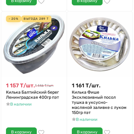
В корзину
В корзину
- 20%
ВЫГОДА
289
Т
1 157
Т
/
шт.
1 161
Т
/
шт.
1 446
Т
/
шт.
Килька Балтийский берег
Килька Фише
Ленинградская 400гр пэт
Эксклюзивный посол
тушка в уксусно-
В наличии
масляной заливке с луком
150гр пэт
В наличии
В корзину
В корзину