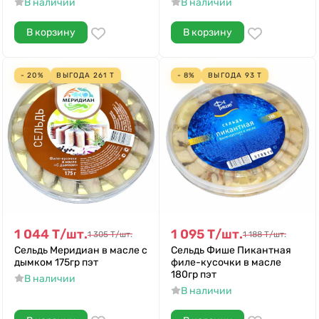
В наличии
В наличии
В корзину
В корзину
- 20%
ВЫГОДА
261
Т
- 8%
ВЫГОДА
93
Т
1 044
Т
/
шт.
1 095
Т
/
шт.
1 305
Т
/
шт.
1 188
Т
/
шт.
Сельдь Меридиан в масле с
Сельдь Фише Пикантная
дымком 175гр пэт
филе-кусочки в масле
180гр пэт
В наличии
В наличии