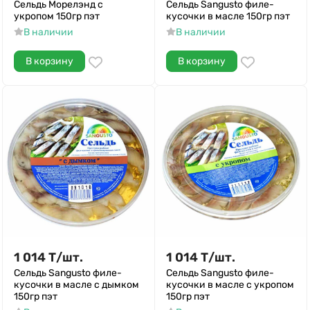
Сельдь Морелэнд с
Сельдь Sangusto филе-
укропом 150гр пэт
кусочки в масле 150гр пэт
В наличии
В наличии
В корзину
В корзину
1 014
Т
/
шт.
1 014
Т
/
шт.
Сельдь Sangusto филе-
Сельдь Sangusto филе-
кусочки в масле с дымком
кусочки в масле с укропом
150гр пэт
150гр пэт