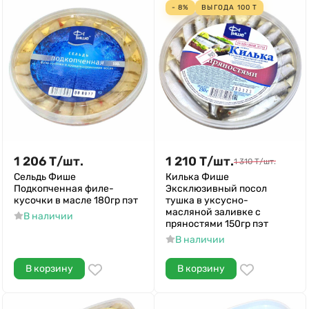
- 8%
ВЫГОДА
100
Т
1 206
Т
/
шт.
1 210
Т
/
шт.
1 310
Т
/
шт.
Сельдь Фише
Килька Фише
Подкопченная филе-
Эксклюзивный посол
кусочки в масле 180гр пэт
тушка в уксусно-
масляной заливке с
В наличии
пряностями 150гр пэт
В наличии
В корзину
В корзину