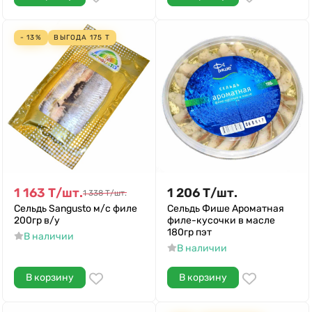
- 13%
ВЫГОДА
175
Т
1 163
Т
/
шт.
1 206
Т
/
шт.
1 338
Т
/
шт.
Сельдь Sangusto м/с филе
Сельдь Фише Ароматная
200гр в/у
филе-кусочки в масле
180гр пэт
В наличии
В наличии
В корзину
В корзину