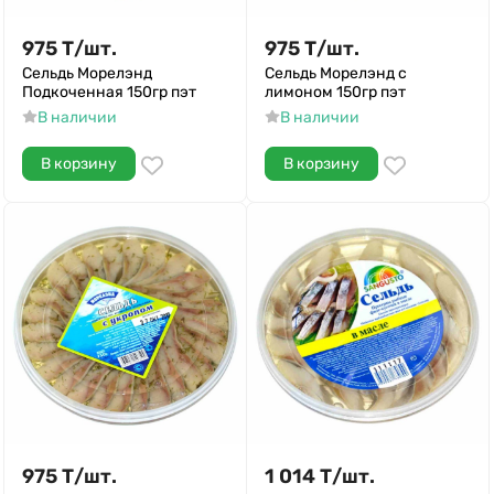
975
Т
/
шт.
975
Т
/
шт.
Сельдь Морелэнд
Сельдь Морелэнд с
Подкоченная 150гр пэт
лимоном 150гр пэт
В наличии
В наличии
В корзину
В корзину
975
Т
/
шт.
1 014
Т
/
шт.