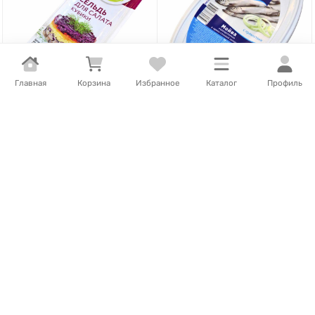
Главная
Корзина
Избранное
Каталог
Профиль
1 326
Т
/
шт.
1 438
Т
/
шт.
1 767
Т
/
шт.
Сельдь Меридиан филе-
Мойва Фише в пряно-
кубики для салата 250гр
солевой заливке с
пэт
пряностями 220гр пэт
В наличии
В наличии
В корзину
В корзину