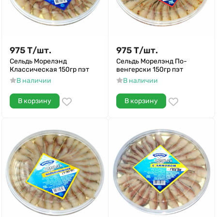
975
Т
/
шт.
975
Т
/
шт.
Сельдь Морелэнд
Сельдь Морелэнд По-
Классическая 150гр пэт
венгерски 150гр пэт
В наличии
В наличии
В корзину
В корзину