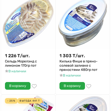
1 226
Т
/
шт.
1 303
Т
/
шт.
Сельдь Морелэнд с
Килька Фише в пряно-
лимоном 170гр пэт
солевой заливке с
пряностями 480гр пэт
В наличии
В наличии
В корзину
В корзину
- 25%
ВЫГОДА
441
Т