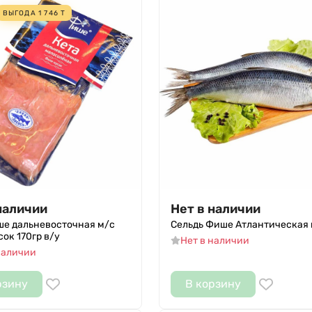
ВЫГОДА
1 746
Т
наличии
Нет в наличии
ше дальневосточная м/с
Сельдь Фише Атлантическая 
ок 170гр в/у
Нет в наличии
наличии
рзину
В корзину