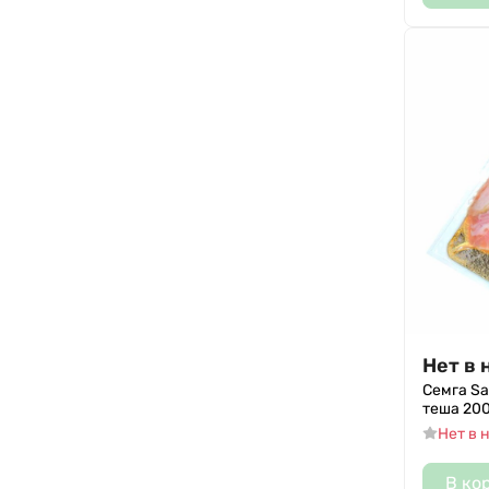
Нет в 
Семга Sa
теша 200
Нет в 
В ко