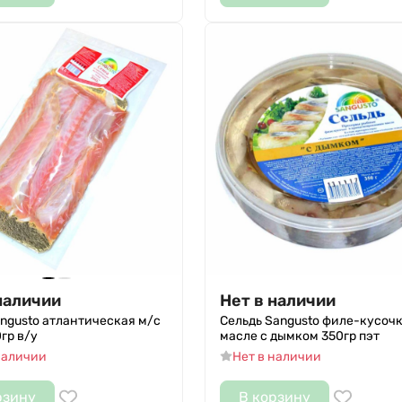
наличии
Нет в наличии
ngusto атлантическая м/с
Сельдь Sangusto филе-кусочк
гр в/у
масле с дымком 350гр пэт
наличии
Нет в наличии
рзину
В корзину