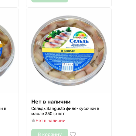
Нет в наличии
и в
Сельдь Sangusto филе-кусочки в
масле 350гр пэт
Нет в наличии
В корзину