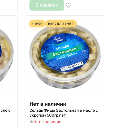
В корзину
- 100%
ВЫГОДА
1 945
Т
Нет в наличии
сле с
Сельдь Фише Застольная в масле с
укропом 500гр пэт
Нет в наличии