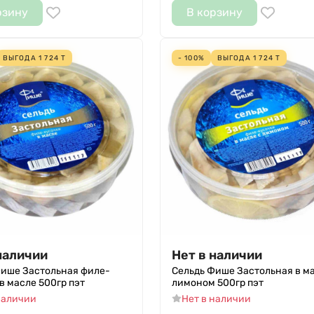
рзину
В корзину
ВЫГОДА
1 724
Т
- 100%
ВЫГОДА
1 724
Т
наличии
Нет в наличии
Фише Застольная филе-
Сельдь Фише Застольная в ма
в масле 500гр пэт
лимоном 500гр пэт
наличии
Нет в наличии