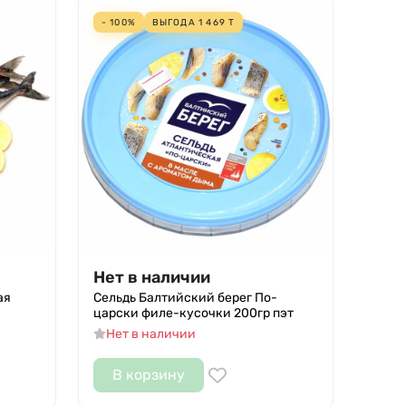
- 100%
ВЫГОДА
1 469
Т
Нет в наличии
ая
Сельдь Балтийский берег По-
царски филе-кусочки 200гр пэт
Нет в наличии
В корзину