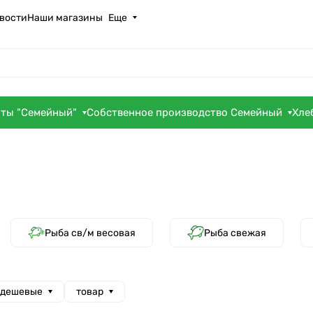
вости
Наши магазины
Еще
оты "Семейный"
Собственное производство Семейный
Хле
Рыба св/м весовая
Рыба свежая
 дешевые
товар