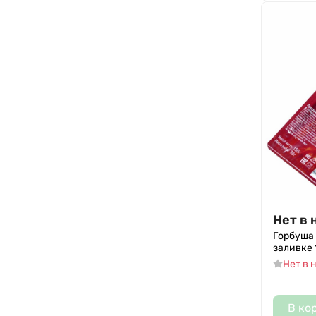
Нет в 
Горбуша
заливке 
Нет в 
В ко