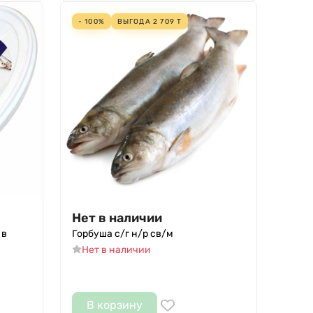
- 100%
ВЫГОДА
2 709
Т
Нет в наличии
 в
Горбуша с/г н/р св/м
Нет в наличии
В корзину