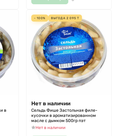
- 100%
ВЫГОДА
2 095
Т
Нет в наличии
и в
Сельдь Фише Застольная филе-
кусочки в ароматизированном
масле с дымком 500гр пэт
Нет в наличии