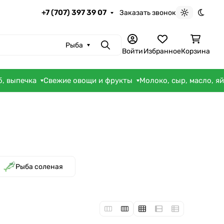
+7 (707) 397 39 07
Заказать звонок
Светлая те
Темна
Рыба
Поиск
Войти
Избранное
Корзина
б, выпечка
Свежие овощи и фрукты
Молоко, сыр, масло, я
Рыба соленая