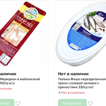
наличии
Нет в наличии
 Меридиан в майонезной
Тюлька Фише неразделанная
150гр м/у
пряно-солевой заливке с
пряностями 330гр пэт
наличии
Нет в наличии
рзину
В корзину