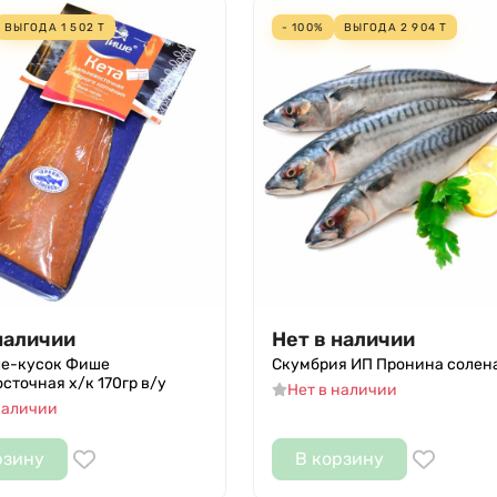
ВЫГОДА
1 502
Т
- 100%
ВЫГОДА
2 904
Т
наличии
Нет в наличии
ле-кусок Фише
Скумбрия ИП Пронина солен
сточная х/к 170гр в/у
Нет в наличии
наличии
рзину
В корзину