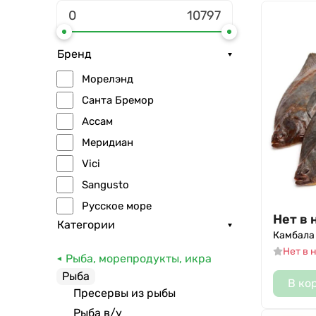
Бренд
Морелэнд
Санта Бремор
Ассам
Меридиан
Vici
Sangusto
Русское море
Нет в 
Категории
Балтийский берег
Камбала
Фише
Нет в 
Рыба, морепродукты, икра
РыбШоп
Рыба
В ко
FishBergen
Пресервы из рыбы
Вектор
Рыба в/у