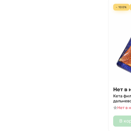
- 100%
Нет в 
Кета фи
дальнево
Нет в 
В ко