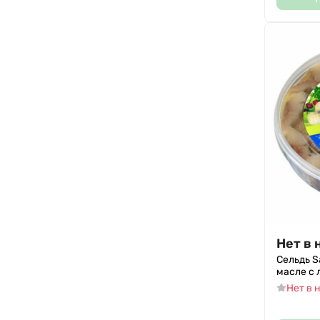
Нет в 
Сельдь S
масле с 
Нет в 