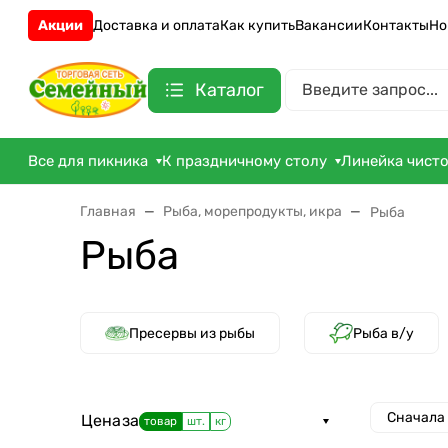
Акции
Доставка и оплата
Как купить
Вакансии
Контакты
Но
Каталог
Все для пикника
К праздничному столу
Линейка чист
Главная
Рыба, морепродукты, икра
Рыба
Рыба
Пресервы из рыбы
Рыба в/у
Сначала
Цена
за
товар
шт.
кг