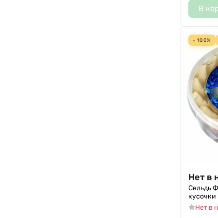
В ко
- 100%
Нет в 
Сельдь 
кусочки 
Нет в 