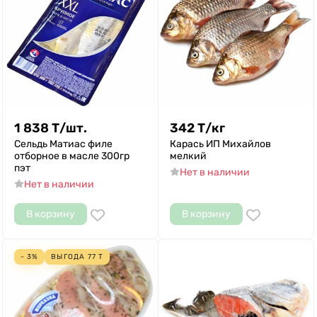
1 838
Т
/
шт.
342
Т
/
кг
Сельдь Матиас филе
Карась ИП Михайлов
отборное в масле 300гр
мелкий
пэт
Нет в наличии
Нет в наличии
В корзину
В корзину
- 3%
ВЫГОДА
77
Т