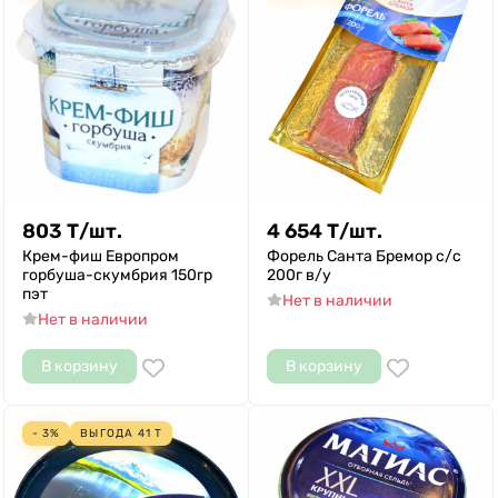
803
Т
/
шт.
4 654
Т
/
шт.
Крем-фиш Европром
Форель Санта Бремор с/с
горбуша-скумбрия 150гр
200г в/у
пэт
Нет в наличии
Нет в наличии
В корзину
В корзину
- 3%
ВЫГОДА
41
Т