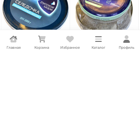
Главная
Корзина
Избранное
Каталог
Профиль
1 172
Т
/
шт.
1 850
Т
/
шт.
Селедочка Русское море
Сельдь Матиас XXL филе-
Традиционного посола с/с
кусочки с луком в масле
филе-кусочки 200гр пэт
260гр ст/б
Нет в наличии
Нет в наличии
В корзину
В корзину