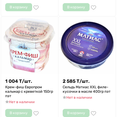
В корзину
В корзину
1 004
Т
/
шт.
2 585
Т
/
шт.
Крем-фиш Европром
Сельдь Матиас XXL филе-
кальмар с креветкой 150гр
кусочки в масле 400гр пэт
пэт
Нет в наличии
Нет в наличии
В корзину
В корзину