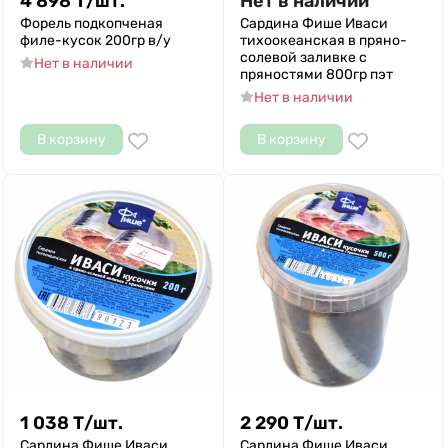
4 898
Т
/
шт.
Нет в наличии
Форель подкопченая
Сардина Фише Иваси
филе-кусок 200гр в/у
тихоокеанская в пряно-
солевой заливке с
Нет в наличии
пряностями 800гр пэт
Нет в наличии
В корзину
В корзину
1 038
Т
/
шт.
2 290
Т
/
шт.
Сардина Фише Иваси
Сардина Фише Иваси