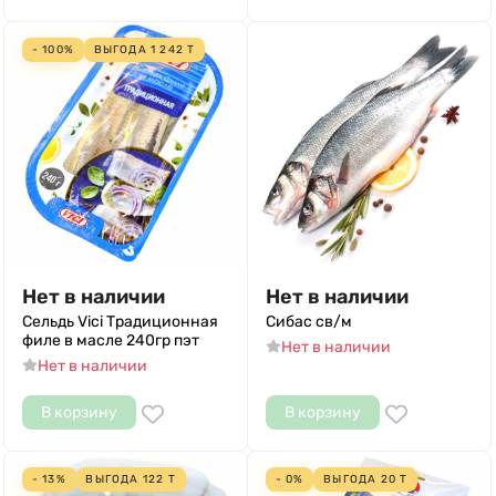
- 100%
ВЫГОДА
1 242
Т
Нет в наличии
Нет в наличии
Сельдь Vici Традиционная
Сибас св/м
филе в масле 240гр пэт
Нет в наличии
Нет в наличии
В корзину
В корзину
- 13%
ВЫГОДА
122
Т
- 0%
ВЫГОДА
20
Т