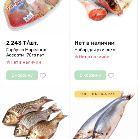
2 243
Т
/
шт.
Нет в наличии
Горбуша Морелэнд
Набор для ухи св/м
Ассорти 170гр пэт
Нет в наличии
Нет в наличии
В корзину
В корзину
- 15%
ВЫГОДА
263
Т