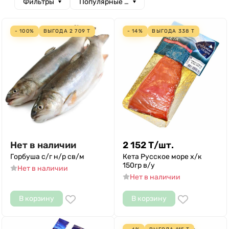
Фильтры
Популярные сначала
- 100%
ВЫГОДА
2 709
Т
- 14%
ВЫГОДА
338
Т
Нет в наличии
2 152
Т
/
шт.
Горбуша с/г н/р св/м
Кета Русское море х/к
150гр в/у
Нет в наличии
Нет в наличии
В корзину
В корзину