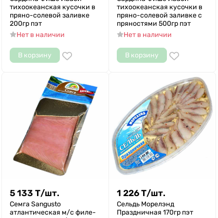
тихоокеанская кусочки в
тихоокеанская кусочки в
пряно-солевой заливке
пряно-солевой заливке с
200гр пэт
пряностями 500гр пэт
Нет в наличии
Нет в наличии
В корзину
В корзину
5 133
Т
/
шт.
1 226
Т
/
шт.
Семга Sangusto
Сельдь Морелэнд
атлантическая м/с филе-
Праздничная 170гр пэт