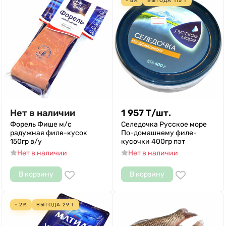
- 6%
ВЫГОДА
115
Т
Нет в наличии
1 957
Т
/
шт.
Форель Фише м/с
Селедочка Русское море
радужная филе-кусок
По-домашнему филе-
150гр в/у
кусочки 400гр пэт
Нет в наличии
Нет в наличии
В корзину
В корзину
- 2%
ВЫГОДА
29
Т