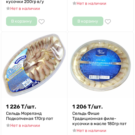
кусочки 200гр в/у
Нет в наличии
Нет в наличии
В корзину
В корзину
1 226
Т
/
шт.
1 206
Т
/
шт.
Сельдь Морелэнд
Сельдь Фише
Подкопченая 170гр пэт
Традиционная филе-
кусочки в масле 180гр пэт
Нет в наличии
Нет в наличии