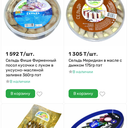
1 592
Т
/
шт.
1 305
Т
/
шт.
Сельдь Фише Фирменный
Сельдь Меридиан в масле с
посол кусочки с луком в
дымком 175гр пэт
уксусно-масляной
В наличии
заливке 360гр пэт
В наличии
В корзину
В корзину