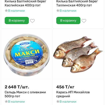
Килька Балтийский берег
Килька Балтийский берег
Каспийская 400гр пэт
Таллинская 400гр пэт
В наличии
В наличии
В корзину
В корзину
2 648
Т
/
шт.
456
Т
/
кг
Сельдь Макси с оливками
Карась ИП Михайлов
500гр пэт
средний
В наличии
В наличии