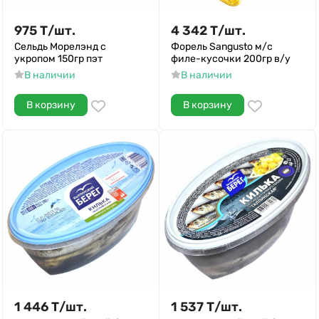
975
Т
/
шт.
4 342
Т
/
шт.
Сельдь Морелэнд с
Форель Sangusto м/с
укропом 150гр пэт
филе-кусочки 200гр в/у
В наличии
В наличии
В корзину
В корзину
1 446
Т
/
шт.
1 537
Т
/
шт.