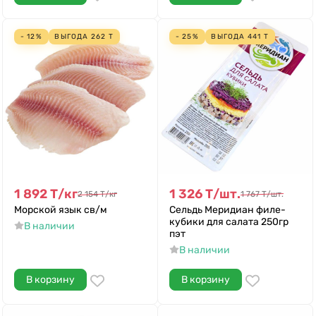
- 12%
ВЫГОДА
262
Т
- 25%
ВЫГОДА
441
Т
1 892
Т
/
кг
1 326
Т
/
шт.
2 154
Т
/
кг
1 767
Т
/
шт.
Морской язык св/м
Сельдь Меридиан филе-
кубики для салата 250гр
В наличии
пэт
В наличии
В корзину
В корзину