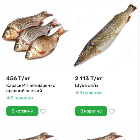
456
Т
/
кг
2 113
Т
/
кг
Карась ИП Бондаренко
Щука св/м
средний свежий
В наличии
В наличии
В корзину
В корзину