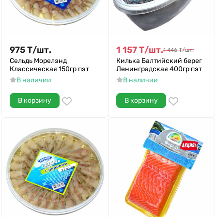
975
Т
/
шт.
1 157
Т
/
шт.
1 446
Т
/
шт.
Сельдь Морелэнд
Килька Балтийский берег
Классическая 150гр пэт
Ленинградская 400гр пэт
В наличии
В наличии
В корзину
В корзину