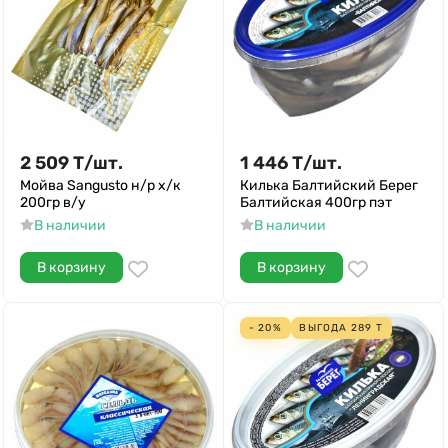
2 509
Т
/
шт.
1 446
Т
/
шт.
Мойва Sangusto н/р х/к
Килька Балтийский Берег
200гр в/у
Балтийская 400гр пэт
В наличии
В наличии
В корзину
В корзину
- 20%
ВЫГОДА
289
Т