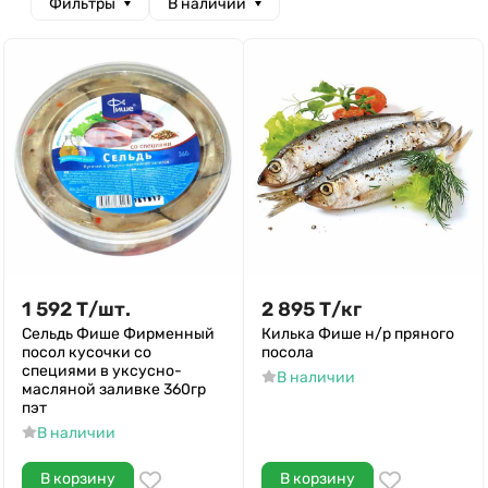
Фильтры
В наличии
1 592
Т
/
шт.
2 895
Т
/
кг
Сельдь Фише Фирменный
Килька Фише н/р пряного
посол кусочки со
посола
специями в уксусно-
В наличии
масляной заливке 360гр
пэт
В наличии
В корзину
В корзину