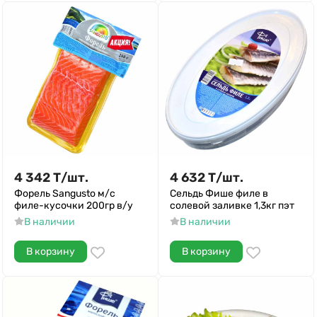
4 342
Т
/
шт.
4 632
Т
/
шт.
Форель Sangusto м/с
Сельдь Фише филе в
филе-кусочки 200гр в/у
солевой заливке 1,3кг пэт
В наличии
В наличии
В корзину
В корзину