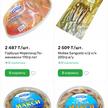
2 487
Т
/
шт.
2 509
Т
/
шт.
Горбуша Морелэнд По-
Мойва Sangusto н/р х/к
женевски 170гр пэт
200гр в/у
В наличии
В наличии
В корзину
В корзину