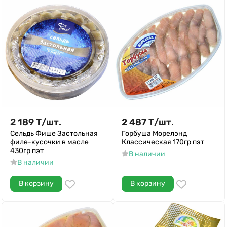
2 189
Т
/
шт.
2 487
Т
/
шт.
Сельдь Фише Застольная
Горбуша Морелэнд
филе-кусочки в масле
Классическая 170гр пэт
430гр пэт
В наличии
В наличии
В корзину
В корзину