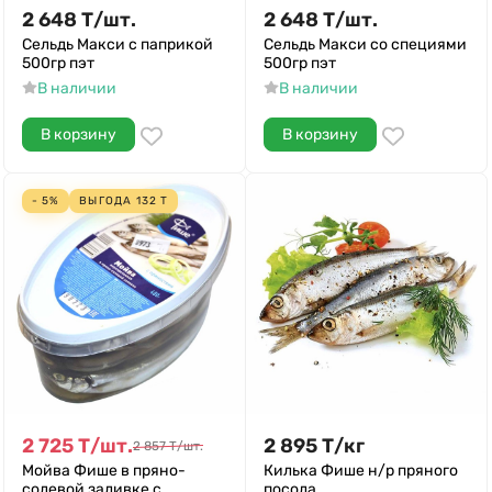
2 648
Т
/
шт.
2 648
Т
/
шт.
Сельдь Макси с паприкой
Сельдь Макси со специями
500гр пэт
500гр пэт
В наличии
В наличии
В корзину
В корзину
- 5%
ВЫГОДА
132
Т
2 725
Т
/
шт.
2 895
Т
/
кг
2 857
Т
/
шт.
Мойва Фише в пряно-
Килька Фише н/р пряного
солевой заливке с
посола