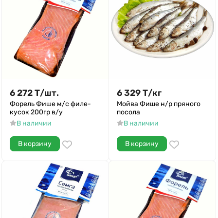
6 272
Т
/
шт.
6 329
Т
/
кг
Форель Фише м/с филе-
Мойва Фише н/р пряного
кусок 200гр в/у
посола
В наличии
В наличии
В корзину
В корзину