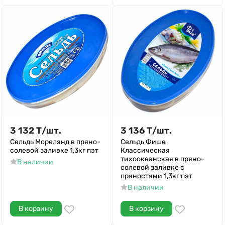
3 132
Т
/
шт.
3 136
Т
/
шт.
Сельдь Морелэнд в пряно-
Сельдь Фише
солевой заливке 1,3кг пэт
Классическая
тихоокеанская в пряно-
В наличии
солевой заливке с
пряностями 1,3кг пэт
В наличии
В корзину
В корзину