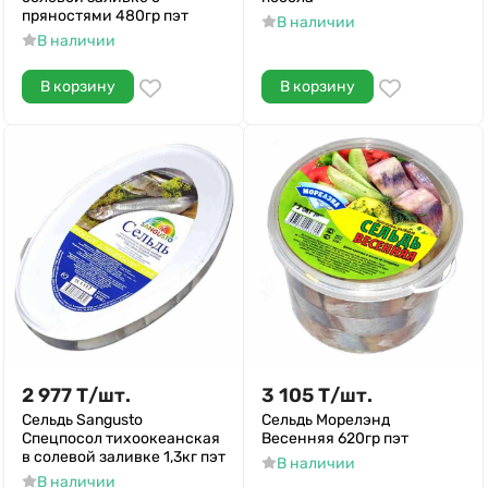
пряностями 480гр пэт
В наличии
В наличии
В корзину
В корзину
2 977
Т
/
шт.
3 105
Т
/
шт.
Сельдь Sangusto
Сельдь Морелэнд
Спецпосол тихоокеанская
Весенняя 620гр пэт
в солевой заливке 1,3кг пэт
В наличии
В наличии