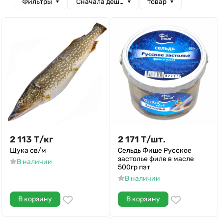
Фильтры
Сначала дешевые
товар
2 113
Т
/
кг
2 171
Т
/
шт.
Щука св/м
Сельдь Фише Русское
застолье филе в масле
В наличии
500гр пэт
В наличии
В корзину
В корзину