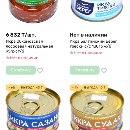
6 832
Т
/
шт.
Нет в наличии
Икра Обкомовская
Икра Балтийский Берег
лососевая натуральная
трески с/с 130гр ж/б
95гр ст/б
Нет в наличии
Нет в наличии
В корзину
В корзину
- 6%
ВЫГОДА
43
Т
- 1%
ВЫГОДА
10
Т