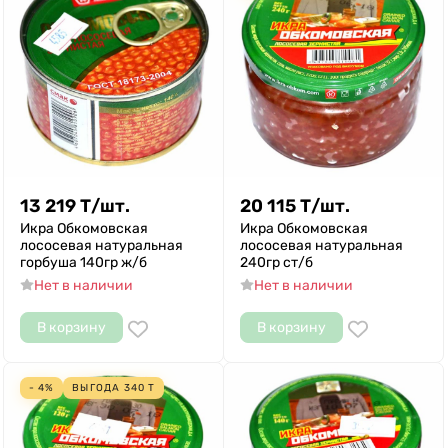
13 219
Т
/
шт.
20 115
Т
/
шт.
Икра Обкомовская
Икра Обкомовская
лососевая натуральная
лососевая натуральная
горбуша 140гр ж/б
240гр ст/б
Нет в наличии
Нет в наличии
В корзину
В корзину
- 4%
ВЫГОДА
340
Т