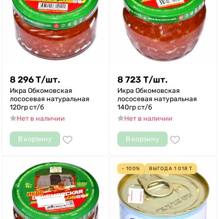
8 296
Т
/
шт.
8 723
Т
/
шт.
Икра Обкомовская
Икра Обкомовская
лососевая натуральная
лососевая натуральная
120гр ст/б
140гр ст/б
Нет в наличии
Нет в наличии
В корзину
В корзину
- 100%
ВЫГОДА
1 018
Т