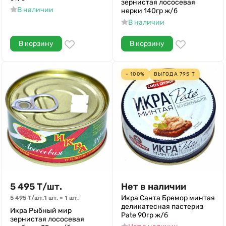
зернистая лососевая
В наличии
нерки 140гр ж/б
В наличии
В корзину
В корзину
- 100%
ВЫГОДА
795
Т
5 495
Т
/
шт.
Нет в наличии
Икра Санта Бремор минтая
5 495
Т
/
шт.
1 шт.
=
1
шт.
деликатесная пастериз
Икра Рыбный мир
Pate 90гр ж/б
зернистая лососевая