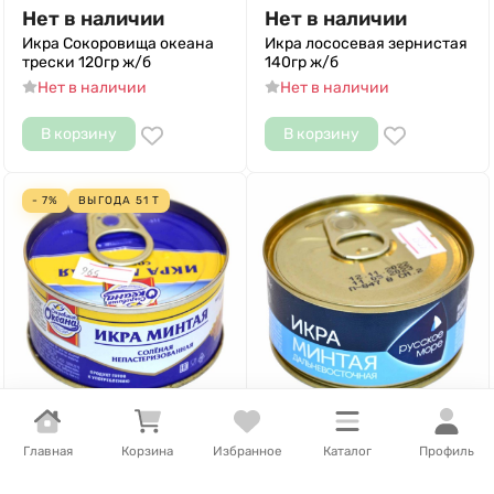
Нет в наличии
Нет в наличии
Икра Сокоровища океана
Икра лососевая зернистая
трески 120гр ж/б
140гр ж/б
Нет в наличии
Нет в наличии
В корзину
В корзину
- 7%
ВЫГОДА
51
Т
648
Т
/
шт.
1 086
Т
/
шт.
Главная
Корзина
Избранное
Каталог
Профиль
Икра Сокровища океана
Икра Русское море минтая
минтая 120гр ж/б
130гр ж/б