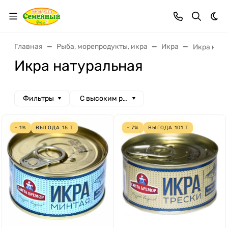
Тем
Главная
Рыба, морепродукты, икра
Икра
Икра нат
Икра натуральная
Фильтры
С высоким рейтингом
- 1%
ВЫГОДА
15
Т
- 7%
ВЫГОДА
101
Т