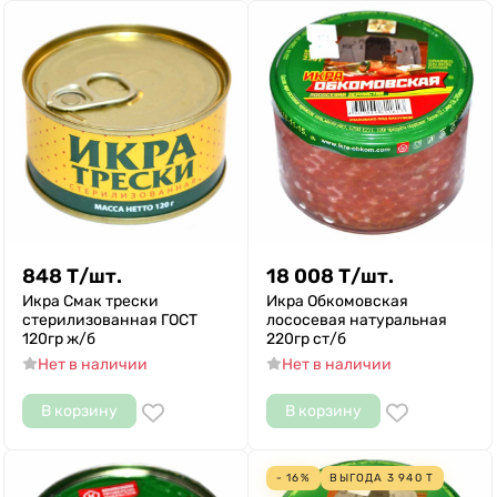
848
Т
/
шт.
18 008
Т
/
шт.
Икра Смак трески
Икра Обкомовская
стерилизованная ГОСТ
лососевая натуральная
120гр ж/б
220гр ст/б
Нет в наличии
Нет в наличии
В корзину
В корзину
- 16%
ВЫГОДА
3 940
Т