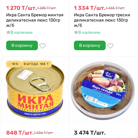
1 270
Т
/
шт.
1 334
Т
/
шт.
1 285
Т
/
шт.
1 435
Т
/
шт.
Икра Санта Бремор минтая
Икра Санта Бремор трески
деликатесная люкс 130гр
деликатесная люкс 130гр
ж/б
ж/б
В наличии
В наличии
В корзину
В корзину
- 18%
ВЫГОДА
188
Т
848
Т
/
шт.
3 474
Т
/
шт.
1 036
Т
/
шт.