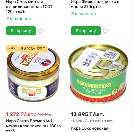
Икра Смак минтая
Икра Фише сельди с/с в
стерилизованная ГОСТ
масле 370гр пэт
120гр ж/б
В наличии
В наличии
В корзину
В корзину
- 9%
ВЫГОДА
133
Т
1 272
Т
/
шт.
13 895
Т
/
шт.
1 405
Т
/
шт.
Икра Санта Бремор №1
13 895
Т
/
шт.
1 шт.
=
1
шт.
мойвы классическая 180гр
Икра Обкомовская
ст/б