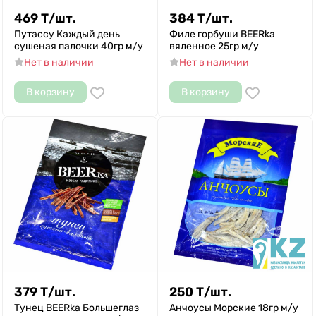
469
Т
/
шт.
384
Т
/
шт.
Путассу Каждый день
Филе горбуши BEERka
сушеная палочки 40гр м/у
вяленное 25гр м/у
Нет в наличии
Нет в наличии
В корзину
В корзину
379
Т
/
шт.
250
Т
/
шт.
Тунец BEERka Большеглаз
Анчоусы Морские 18гр м/у