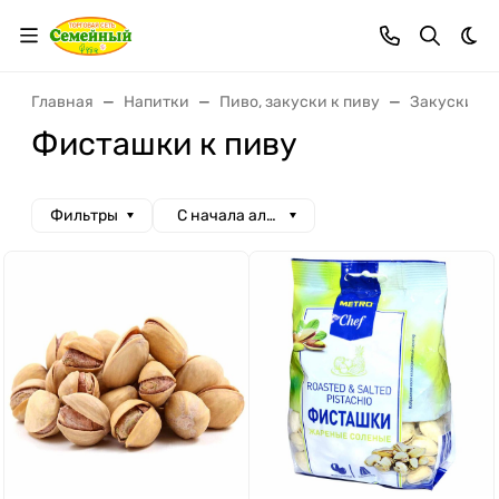
Тем
Главная
Напитки
Пиво, закуски к пиву
Закуски к 
Фисташки к пиву
Фильтры
С начала алфавита