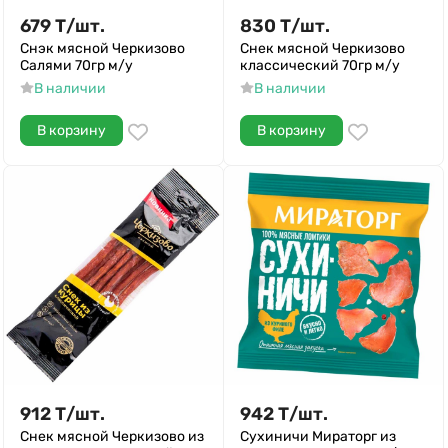
679
Т
/
шт.
830
Т
/
шт.
Снэк мясной Черкизово
Снек мясной Черкизово
Салями 70гр м/у
классический 70гр м/у
В наличии
В наличии
В корзину
В корзину
912
Т
/
шт.
942
Т
/
шт.
Снек мясной Черкизово из
Сухиничи Мираторг из