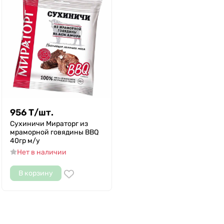
956
Т
/
шт.
Сухиничи Мираторг из
мраморной говядины BBQ
40гр м/у
Нет в наличии
В корзину