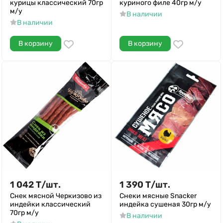
курицы классический 70гр
куриного филе 40гр м/у
м/у
В наличии
В наличии
В корзину
В корзину
1 042
Т
/
шт.
1 390
Т
/
шт.
Снек мясной Черкизово из
Снеки мясные Snacker
индейки классический
индейка сушеная 30гр м/у
70гр м/у
В наличии