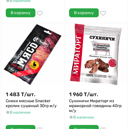
В наличии
В корзину
В корзину
1 483
Т
/
шт.
1 960
Т
/
шт.
Снеки мясные Snacker
Сухиничи Мираторг из
кролик сушеный 30гр м/у
мраморной говядины 40гр
м/у
В наличии
В наличии