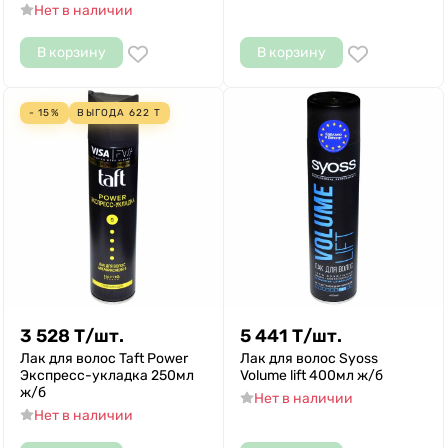
Нет в наличии
В корзину
В корзину
- 15%
ВЫГОДА
622
Т
3 528
Т
/
шт.
5 441
Т
/
шт.
Лак для волос Taft Power
Лак для волос Syoss
Экспресс-укладка 250мл
Volume lift 400мл ж/б
ж/б
Нет в наличии
Нет в наличии