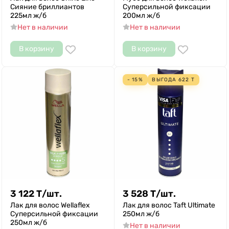
Сияние бриллиантов
Суперсильной фиксации
225мл ж/б
200мл ж/б
Нет в наличии
Нет в наличии
В корзину
В корзину
- 15%
ВЫГОДА
622
Т
3 122
Т
/
шт.
3 528
Т
/
шт.
Лак для волос Wellaflex
Лак для волос Taft Ultimate
Суперсильной фиксации
250мл ж/б
250мл ж/б
Нет в наличии