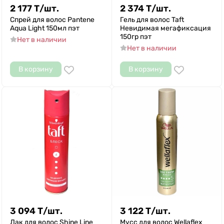
2 177
Т
/
шт.
2 374
Т
/
шт.
Спрей для волос Pantene
Гель для волос Taft
Aqua Light 150мл пэт
Невидимая мегафиксация
150гр пэт
Нет в наличии
Нет в наличии
В корзину
В корзину
3 094
Т
/
шт.
3 122
Т
/
шт.
Лак для волос Shine Line
Мусс для волос Wellaflex