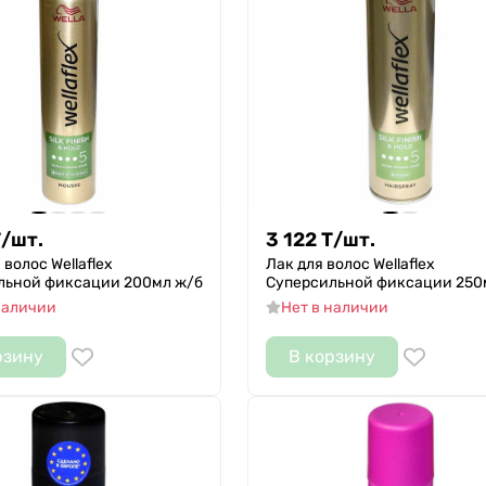
Т
/
шт.
3 122
Т
/
шт.
 волос Wellaflex
Лак для волос Wellaflex
льной фиксации 200мл ж/б
Суперсильной фиксации 250
наличии
Нет в наличии
рзину
В корзину