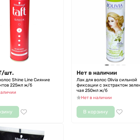
Т
/
шт.
Нет в наличии
волос Shine Line Сияние
Лак для волос Olivia сильной
нтов 225мл ж/б
фиксации с экстрактом зеле
чая 250мл ж/б
наличии
Нет в наличии
рзину
В корзину