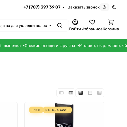
+7 (707) 397 39 07
Заказать звонок
Светлая те
Темна
дства для укладки волос
Поиск
Войти
Избранное
Корзина
б, выпечка
Свежие овощи и фрукты
Молоко, сыр, масло, я
- 15%
ВЫГОДА
622
Т