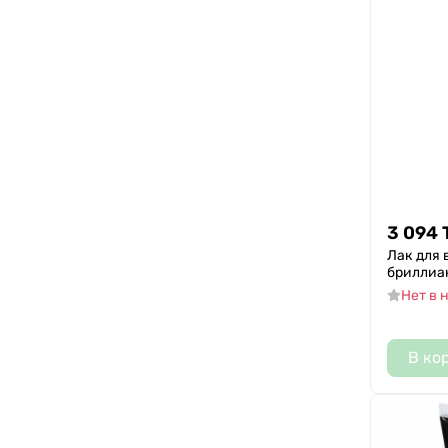
3 094
Лак для 
бриллиа
Нет в 
В ко