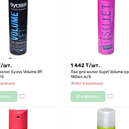
Т
/
шт.
1 442
Т
/
шт.
олос Syoss Volume lift
Лак для волос Sujet Volume к
/б
180мл ж/б
наличии
Нет в наличии
рзину
В корзину