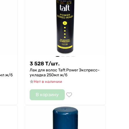
3 528
Т
/
шт.
Лак для волос Taft Power Экспресс-
мл ж/б
укладка 250мл ж/б
Нет в наличии
В корзину