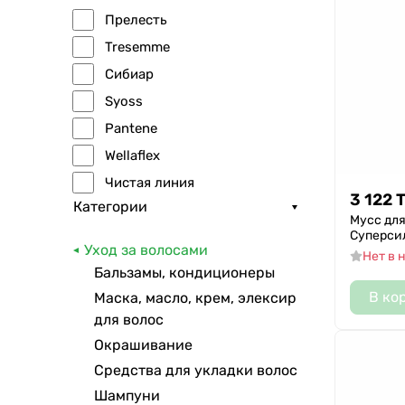
Прелесть
Tresemme
Сибиар
Syoss
Pantene
Wellaflex
Чистая линия
3 122
Категории
Got2b
Мусс для
Суперси
Прелесть Professional
Уход за волосами
Нет в 
Зелёная Дубрава
Бальзамы, кондиционеры
Прелесть Professional Inv
В ко
Маска, масло, крем, элексир
Прелесть Био
для волос
Окрашивание
Taft
Средства для укладки волос
Wellaton
Шампуни
Professionelle