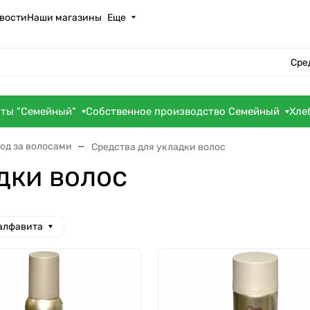
вости
Наши магазины
Еще
Сре
оты "Семейный"
Собственное производство Семейный
Хле
од за волосами
Средства для укладки волос
дки волос
 алфавита