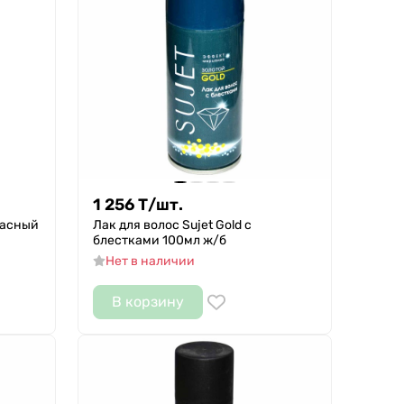
1 256
Т
/
шт.
расный
Лак для волос Sujet Gold с
блестками 100мл ж/б
Нет в наличии
В корзину