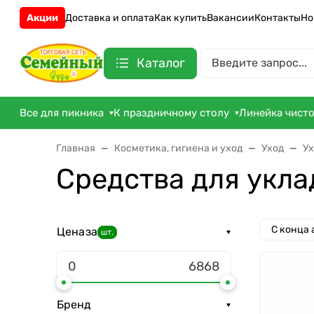
Акции
Доставка и оплата
Как купить
Вакансии
Контакты
Но
Каталог
Все для пикника
К праздничному столу
Линейка чист
Главная
Косметика, гигиена и уход
Уход
Ух
Средства для укла
С конца
Цена
за
шт.
Бренд