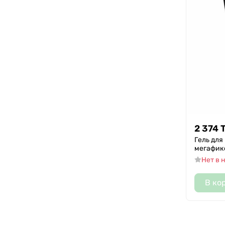
2 374
Гель для
мегафикс
Нет в 
В ко