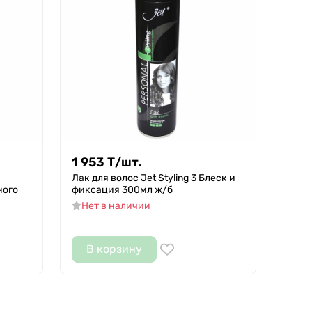
1 953
Т
/
шт.
Лак для волос Jet Styling 3 Блеск и
ного
фиксация 300мл ж/б
Нет в наличии
В корзину