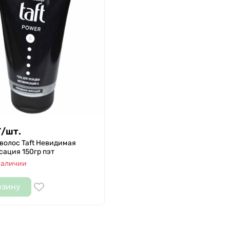
Т
/
шт.
 волос Taft Невидимая
ация 150гр пэт
наличии
рзину