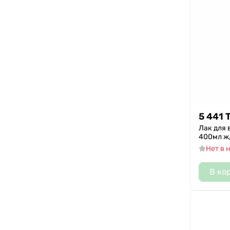
Тафт
Aussie
Professional touch
Sujet
La Grase
Olivia
Джет
5 441
Сюжет
Лак для в
Арнест
400мл ж
Нет в 
В ко