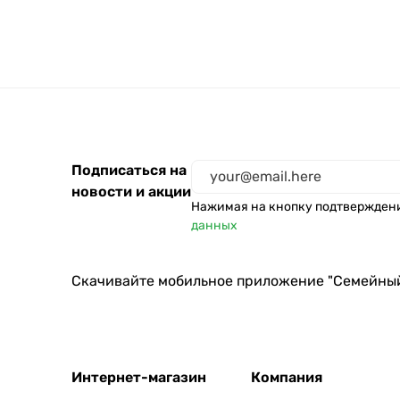
Skinlite
Schauma
Прелесть Professional
Compliment
Прелесть Professional Inv
7 масел
Подписаться на
ELFA PHARM
новости и акции
Нажимая на кнопку подтвержден
Рецепты Бабушки Агафьи
данных
Aussie
Скачивайте мобильное приложение "Семейны
Интернет-магазин
Компания