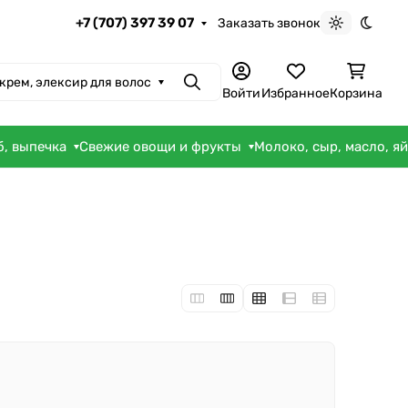
+7 (707) 397 39 07
Заказать звонок
Светлая те
Темна
 крем, элексир для волос
Поиск
Войти
Избранное
Корзина
б, выпечка
Свежие овощи и фрукты
Молоко, сыр, масло, я