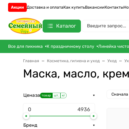
Акции
Доставка и оплата
Как купить
Вакансии
Контакты
Но
Каталог
Все для пикника
К праздничному столу
Линейка чист
Главная
Косметика, гигиена и уход
Уход
Ух
Маска, масло, крем
Сначала
Цена
за
товар
шт.
кг
Бренд