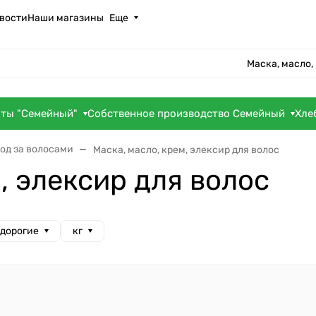
вости
Наши магазины
Еще
Маска, масло,
оты "Семейный"
Собственное производство Семейный
Хле
од за волосами
Маска, масло, крем, элексир для волос
, элексир для волос
 дорогие
кг