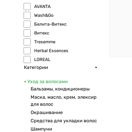
AVANTA
Wash&Go
Белита-Витекс
Витекс
Tresemme
Herbal Essences
LOREAL
Категории
GARNIER
Syoss
Уход за волосами
Gliss Kur
Бальзамы, кондиционеры
Невская косметика
Маска, масло, крем, элексир
Домашний доктор
для волос
Окрашивание
Head&Shoulders
Средства для укладки волос
Pantene
Шампуни
Чистая линия