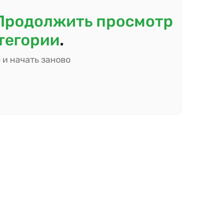
Продолжить просмотр
атегории
.
ю
и начать заново