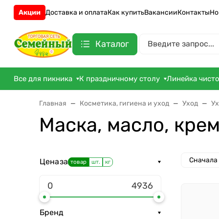
Акции
Доставка и оплата
Как купить
Вакансии
Контакты
Но
Каталог
Все для пикника
К праздничному столу
Линейка чист
Главная
Косметика, гигиена и уход
Уход
Ух
Маска, масло, крем
Сначала
Цена
за
товар
шт.
кг
Бренд