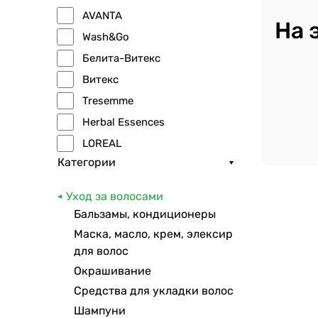
AVANTA
На 
Wash&Go
Белита-Витекс
Витекс
Tresemme
Herbal Essences
LOREAL
Категории
GARNIER
Syoss
Уход за волосами
Gliss Kur
Бальзамы, кондиционеры
Невская косметика
Маска, масло, крем, элексир
Домашний доктор
для волос
Окрашивание
Head&Shoulders
Средства для укладки волос
Pantene
Шампуни
Чистая линия