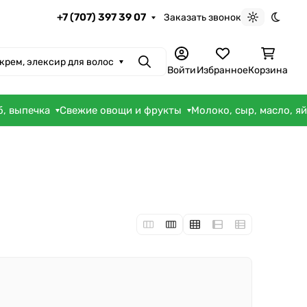
+7 (707) 397 39 07
Заказать звонок
Светлая те
Темна
 крем, элексир для волос
Поиск
Войти
Избранное
Корзина
б, выпечка
Свежие овощи и фрукты
Молоко, сыр, масло, я