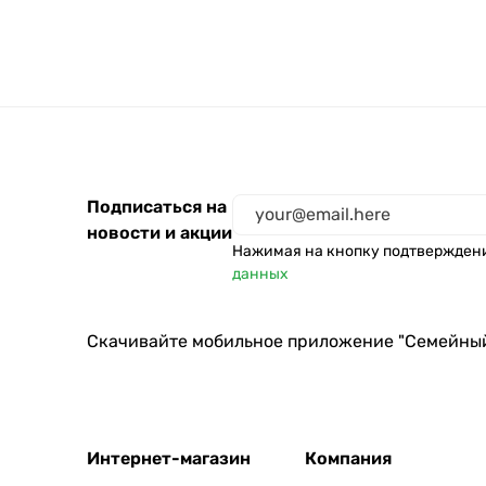
Skinlite
Schauma
Прелесть Professional
Compliment
Прелесть Professional Inv
7 масел
Подписаться на
ELFA PHARM
новости и акции
Нажимая на кнопку подтвержден
Рецепты Бабушки Агафьи
данных
Aussie
Скачивайте мобильное приложение "Семейны
Интернет-магазин
Компания