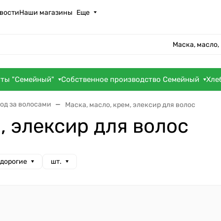
вости
Наши магазины
Еще
Маска, масло,
оты "Семейный"
Собственное производство Семейный
Хле
од за волосами
Маска, масло, крем, элексир для волос
, элексир для волос
 дорогие
шт.