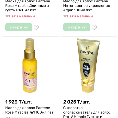
Маска для волос Pantene
Масло для волос Pantene
Rose Miracles Длинные и
Интенсивное укрепление
густые 160мл пэт
Argan 100мл пэт
Нет в наличии
Нет в наличии
В корзину
В корзину
1 923
Т
/
шт.
2 025
Т
/
шт.
Масло для волос Pantene
Сыворотка-
Rose Miracles 7в1 100мл пэт
ополаскиватель для волос
Pro-V Miracle Густые и