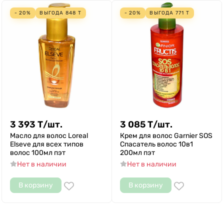
- 20%
ВЫГОДА
848
Т
- 20%
ВЫГОДА
771
Т
3 393
Т
/
шт.
3 085
Т
/
шт.
Масло для волос Loreal
Крем для волос Garnier SOS
Elseve для всех типов
Спасатель волос 10в1
волос 100мл пэт
200мл пэт
Нет в наличии
Нет в наличии
В корзину
В корзину