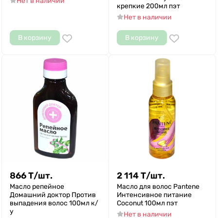
Нет в наличии
крепкие 200мл пэт
Нет в наличии
В корзину
В корзину
866
Т
/
шт.
2 114
Т
/
шт.
Масло репейное
Масло для волос Pantene
Домашний доктор Против
Интенсивное питание
выпадения волос 100мл к/
Сoconut 100мл пэт
у
Нет в наличии