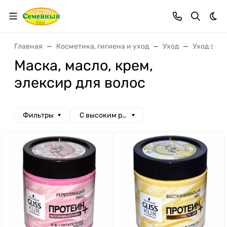
Тем
Главная
Косметика, гигиена и уход
Уход
Уход за в
Маска, масло, крем,
элексир для волос
Фильтры
С высоким рейтингом