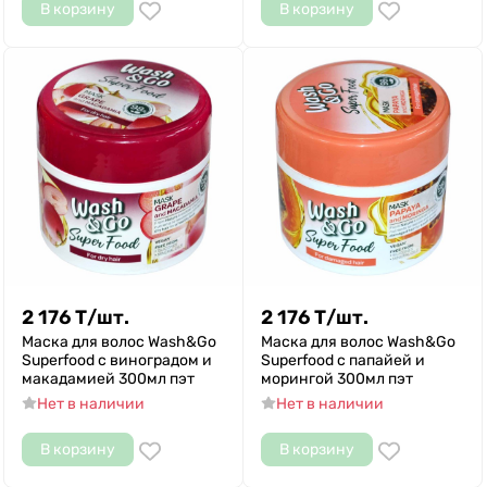
В корзину
В корзину
2 176
Т
/
шт.
2 176
Т
/
шт.
Маска для волос Wash&Go
Маска для волос Wash&Go
Superfood с виноградом и
Superfood с папайей и
макадамией 300мл пэт
морингой 300мл пэт
Нет в наличии
Нет в наличии
В корзину
В корзину