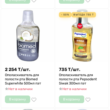
- 50%
ВЫГОДА
735
Т
2 254
Т
/
шт.
735
Т
/
шт.
Ополаскиватель для
Ополаскиватель для
полости рта Biomed
полости рта Pepsodent
Superwhite 500мл пэт
Siwak 300мл пэт
Нет в наличии
Нет в наличии
В корзину
В корзину