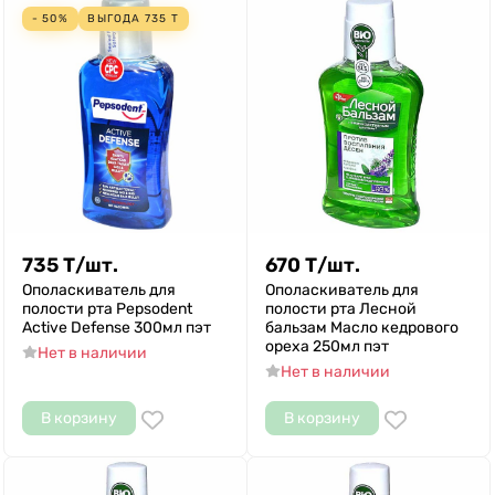
- 50%
ВЫГОДА
735
Т
735
Т
/
шт.
670
Т
/
шт.
Ополаскиватель для
Ополаскиватель для
полости рта Pepsodent
полости рта Лесной
Active Defense 300мл пэт
бальзам Масло кедрового
ореха 250мл пэт
Нет в наличии
Нет в наличии
В корзину
В корзину