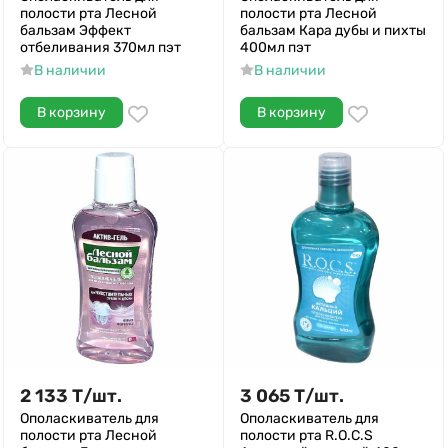
полости рта Лесной
полости рта Лесной
бальзам Эффект
бальзам Кара дубы и пихты
отбеливания 370мл пэт
400мл пэт
В наличии
В наличии
В корзину
В корзину
2 133
Т
/
шт.
3 065
Т
/
шт.
Ополаскиватель для
Ополаскиватель для
полости рта Лесной
полости рта R.O.C.S