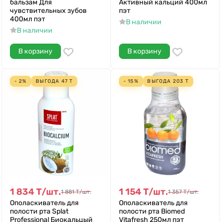
бальзам Для
Активный кальций 400мл
чувствительных зубов
пэт
400мл пэт
В наличии
В наличии
В корзину
В корзину
- 2%
ВЫГОДА
47
Т
- 15%
ВЫГОДА
203
Т
1 834
Т
/
шт.
1 154
Т
/
шт.
1 881
Т
/
шт.
1 357
Т
/
шт.
Ополаскиватель для
Ополаскиватель для
полости рта Splat
полости рта Biomed
Professional Биокальцый
Vitafresh 250мл пэт