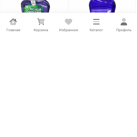
Главная
Корзина
Избранное
Каталог
Профиль
1 044
Т
/
шт.
3 065
Т
/
шт.
Ополаскиватель для
Ополаскиватель для
полости рта Лесной
полости рта R.O.C.S
бальзам Ночной 250мл пэт
Активный магний 40о мл
пэт
Нет в наличии
Нет в наличии
В корзину
В корзину