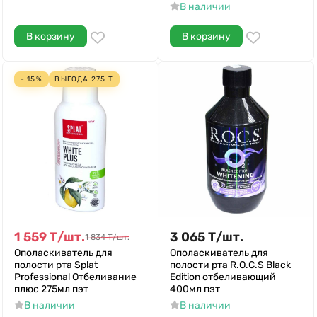
В наличии
В корзину
В корзину
- 15%
ВЫГОДА
275
Т
1 559
Т
/
шт.
3 065
Т
/
шт.
1 834
Т
/
шт.
Ополаскиватель для
Ополаскиватель для
полости рта Splat
полости рта R.O.C.S Black
Professional Отбеливание
Edition отбеливающий
плюс 275мл пэт
400мл пэт
В наличии
В наличии