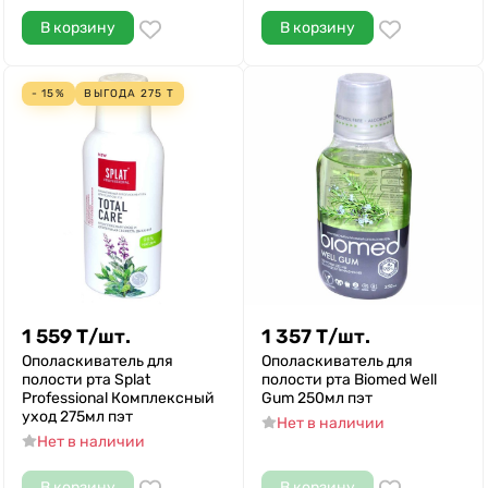
В корзину
В корзину
- 15%
ВЫГОДА
275
Т
1 559
Т
/
шт.
1 357
Т
/
шт.
Ополаскиватель для
Ополаскиватель для
полости рта Splat
полости рта Biomed Well
Professional Комплексный
Gum 250мл пэт
уход 275мл пэт
Нет в наличии
Нет в наличии
В корзину
В корзину