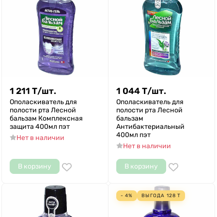
1 211
Т
/
шт.
1 044
Т
/
шт.
Ополаскиватель для
Ополаскиватель для
полости рта Лесной
полости рта Лесной
бальзам Комплексная
бальзам
защита 400мл пэт
Антибактериальный
400мл пэт
Нет в наличии
Нет в наличии
В корзину
В корзину
- 4%
ВЫГОДА
128
Т