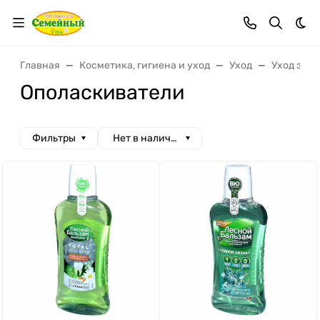
Тем
Главная
Косметика, гигиена и уход
Уход
Уход за п
Ополаскиватели
Фильтры
Нет в наличии