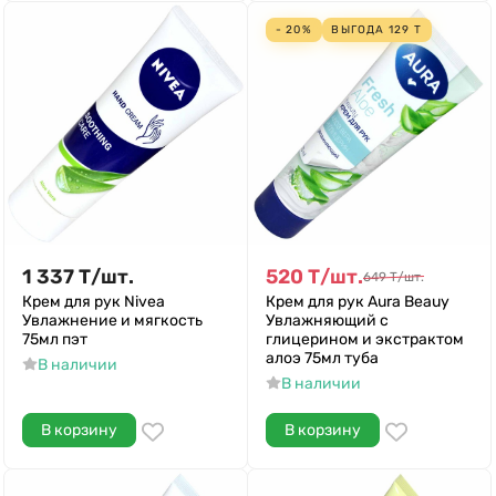
- 20%
ВЫГОДА
129
Т
1 337
Т
/
шт.
520
Т
/
шт.
649
Т
/
шт.
Крем для рук Nivea
Крем для рук Aura Beauy
Увлажнение и мягкость
Увлажняющий с
75мл пэт
глицерином и экстрактом
алоэ 75мл туба
В наличии
В наличии
В корзину
В корзину