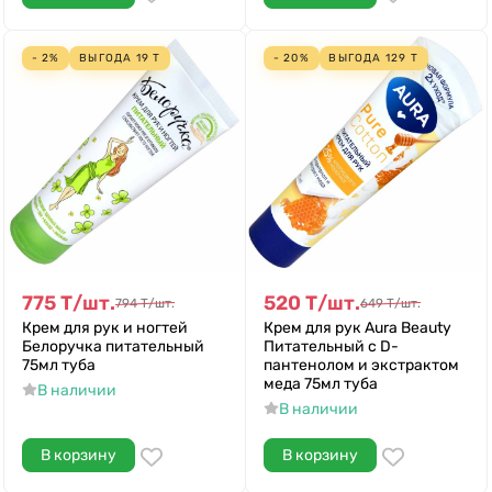
- 2%
ВЫГОДА
19
Т
- 20%
ВЫГОДА
129
Т
775
Т
/
шт.
520
Т
/
шт.
794
Т
/
шт.
649
Т
/
шт.
Крем для рук и ногтей
Крем для рук Aura Beauty
Белоручка питательный
Питательный с D-
75мл туба
пантенолом и экстрактом
меда 75мл туба
В наличии
В наличии
В корзину
В корзину