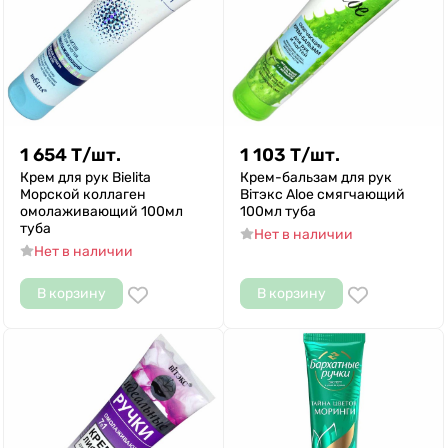
1 654
Т
/
шт.
1 103
Т
/
шт.
Крем для рук Bielita
Крем-бальзам для рук
Морской коллаген
Biтэкс Aloe смягчающий
омолаживающий 100мл
100мл туба
туба
Нет в наличии
Нет в наличии
В корзину
В корзину