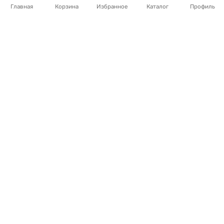
Главная
Корзина
Избранное
Каталог
Профиль
567
Т
/
шт.
567
Т
/
шт.
Крем для рук Бархатные
Крем для рук Бархатные
ручки Смягчающий 80мл
ручки Регенерирующий
туба
80мл туба
Нет в наличии
Нет в наличии
В корзину
В корзину