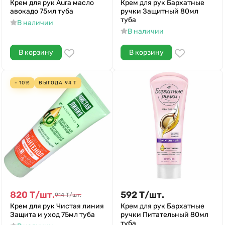
Крем для рук Aura масло
Крем для рук Бархатные
авокадо 75мл туба
ручки Защитный 80мл
туба
В наличии
В наличии
В корзину
В корзину
- 10%
ВЫГОДА
94
Т
820
Т
/
шт.
592
Т
/
шт.
914
Т
/
шт.
Крем для рук Чистая линия
Крем для рук Бархатные
Защита и уход 75мл туба
ручки Питательный 80мл
туба