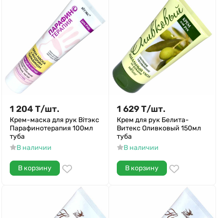
1 204
Т
/
шт.
1 629
Т
/
шт.
Крем-маска для рук Biтэкс
Крем для рук Белита-
Парафинотерапия 100мл
Витекс Оливковый 150мл
туба
туба
В наличии
В наличии
В корзину
В корзину