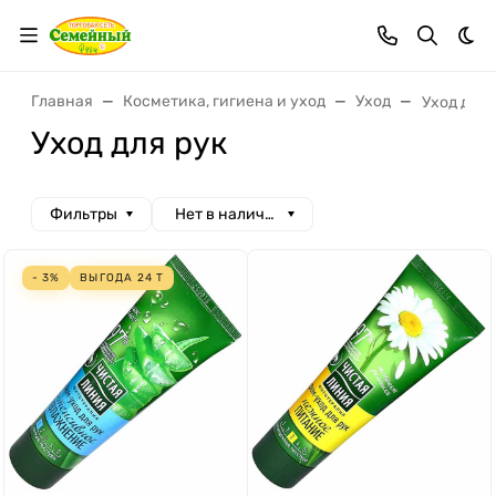
Тем
Главная
Косметика, гигиена и уход
Уход
Уход для 
Уход для рук
Фильтры
Нет в наличии
- 3%
ВЫГОДА
24
Т