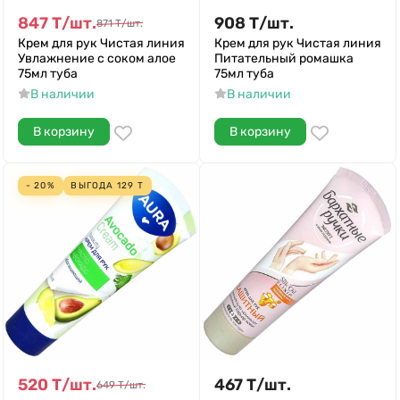
847
Т
/
шт.
908
Т
/
шт.
871
Т
/
шт.
Крем для рук Чистая линия
Крем для рук Чистая линия
Увлажнение с соком алое
Питательный ромашка
75мл туба
75мл туба
В наличии
В наличии
В корзину
В корзину
- 20%
ВЫГОДА
129
Т
520
Т
/
шт.
467
Т
/
шт.
649
Т
/
шт.