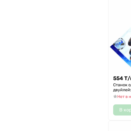
554
Т
/
Станок о
двуйлей
Нет в 
В ко