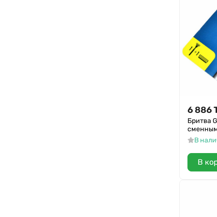
6 886
Бритва Gi
сменным
В нал
В ко