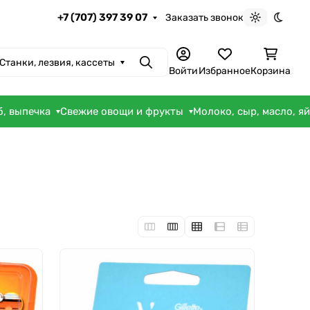
+7 (707) 397 39 07
Заказать звонок
Светлая те
Темна
Станки, лезвия, кассеты
Поиск
Войти
Избранное
Корзина
б, выпечка
Свежие овощи и фрукты
Молоко, сыр, масло, я