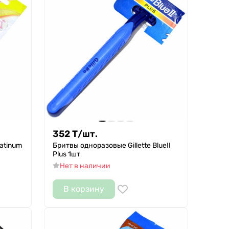
352
Т
/
шт.
atinum
Бритвы одноразовые Gillette BlueII
Plus 1шт
Нет в наличии
В корзину