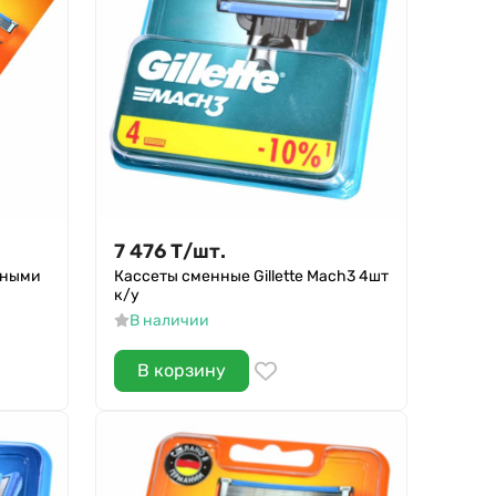
7 476
Т
/
шт.
енными
Кассеты сменные Gillette Mach3 4шт
к/у
В наличии
В корзину