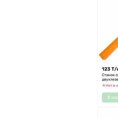
123
Т
/
Станок о
двухлез
Нет в 
В ко