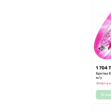
1 704
Бритва 
м/у
Нет в 
В ко