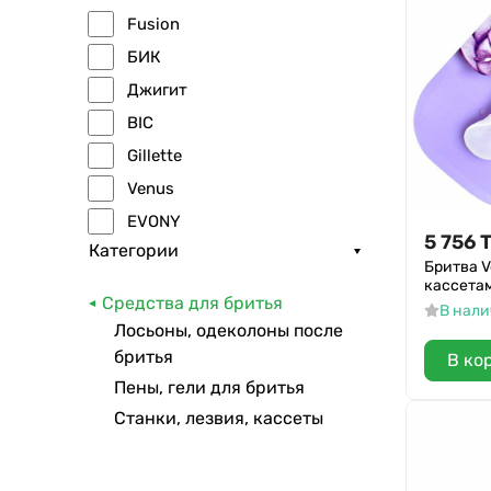
Fusion
БИК
Джигит
BIC
Gillette
Venus
EVONY
5 756
Категории
DEONICA
Бритва V
кассета
Sputnik
Средства для бритья
В нал
Лосьоны, одеколоны после
бритья
В ко
Пены, гели для бритья
Станки, лезвия, кассеты