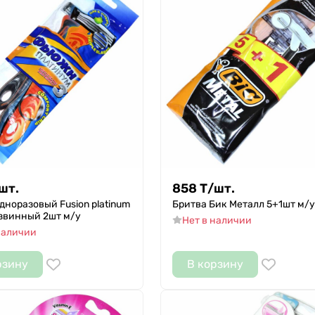
шт.
858
Т
/
шт.
дноразовый Fusion platinum
Бритва Бик Металл 5+1шт м/у
звинный 2шт м/у
Нет в наличии
наличии
рзину
В корзину