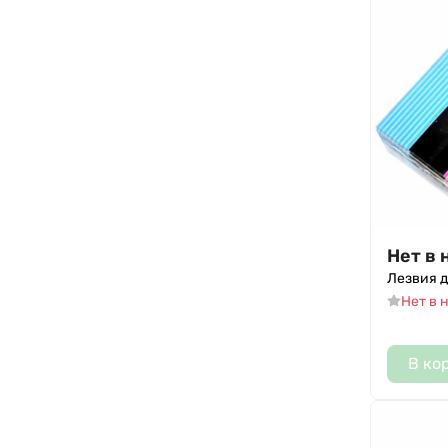
Нет в 
Лезвия д
Нет в 
В ко