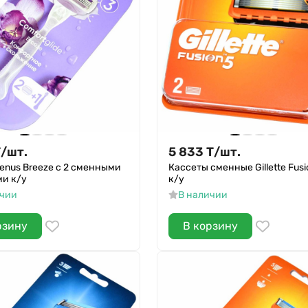
Т
/
шт.
5 833
Т
/
шт.
enus Breeze с 2 сменными
Кассеты сменные Gillette Fusi
ми к/у
к/у
ичии
В наличии
рзину
В корзину