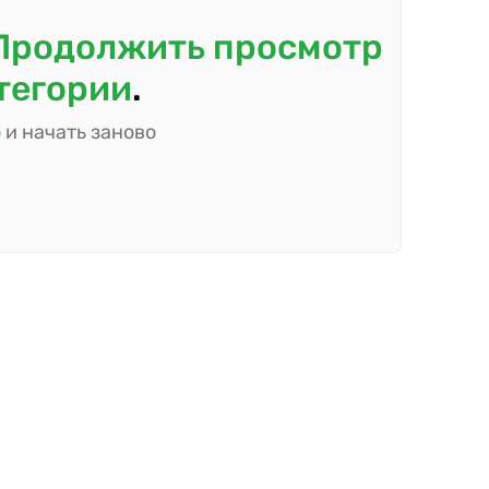
Продолжить просмотр
атегории
.
ю
и начать заново