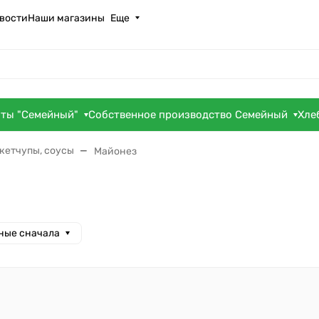
вости
Наши магазины
Еще
оты "Семейный"
Собственное производство Семейный
Хле
кетчупы, соусы
Майонез
ные сначала