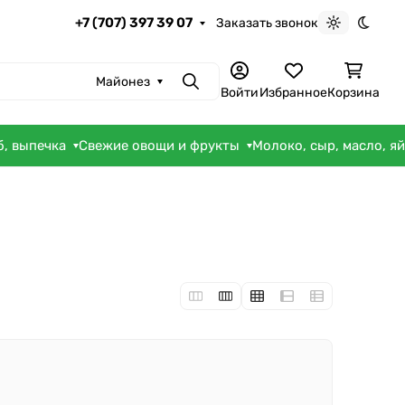
+7 (707) 397 39 07
Заказать звонок
Светлая те
Темна
Майонез
Поиск
Войти
Избранное
Корзина
б, выпечка
Свежие овощи и фрукты
Молоко, сыр, масло, я