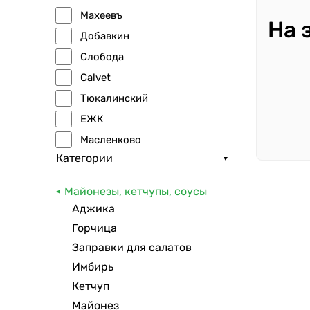
Махеевъ
На 
Добавкин
Слобода
Calvet
Тюкалинский
ЕЖК
Масленково
Категории
3 желания
HEINZ
Майонезы, кетчупы, соусы
Mr.Ricco
Аджика
Персона
Горчица
Молком
Заправки для салатов
Московский
Имбирь
АВС
Кетчуп
Майонез
Чудесница