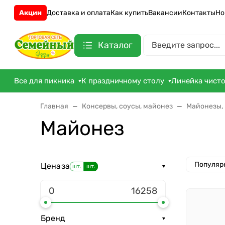
Акции
Доставка и оплата
Как купить
Вакансии
Контакты
Но
Каталог
Все для пикника
К праздничному столу
Линейка чист
Главная
Консервы, соусы, майонез
Майонезы, 
Майонез
Популяр
Цена
за
шт.
шт.
Бренд