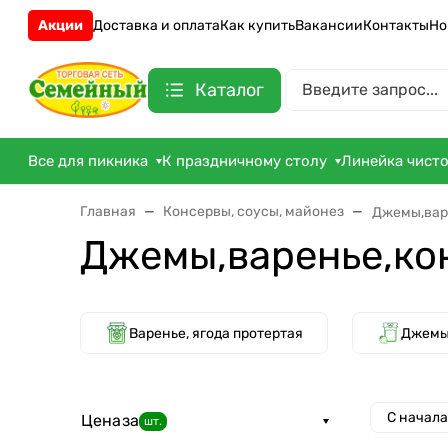
Акции
Доставка и оплата
Как купить
Вакансии
Контакты
Но
Каталог
Все для пикника
К праздничному столу
Линейка чист
Главная
Консервы, соусы, майонез
Джемы,вар
Джемы,варенье,ко
Варенье, ягода протертая
Джемы
С начал
Цена
за
шт.