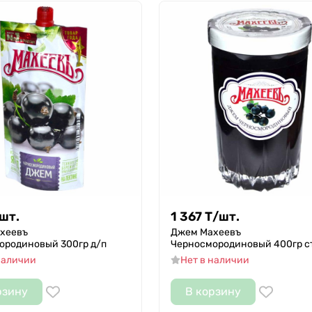
шт.
1 367
Т
/
шт.
хеевъ
Джем Махеевъ
ородиновый 300гр д/п
Черносмородиновый 400гр с
наличии
Нет в наличии
рзину
В корзину