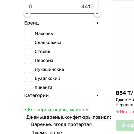
Бренд
Махеевъ
Сладкоежка
Стоевъ
Персона
Лукашинские
Буздякский
пиканта
854
Т
/
Категории
Ростарго
Джем Ма
Черносм
Примарио
Консервы, соусы, майонез
Нет в 
Вкуснэль
Джемы,варенье,конфитюры,повидло
Айдынов
Варенье, ягода протертая
В ко
Снеговичок
Джемы, желе