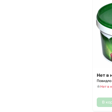
Нет в 
Повидло
Нет в 
В ко