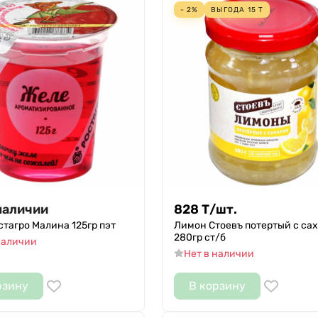
- 2%
ВЫГОДА
15
Т
наличии
828
Т
/
шт.
тагро Малина 125гр пэт
Лимон Стоевъ потертый с са
280гр ст/б
наличии
Нет в наличии
рзину
В корзину