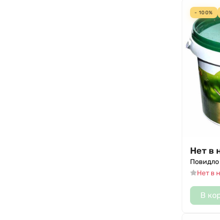
- 100%
Нет в 
Повидло 
Нет в 
В ко