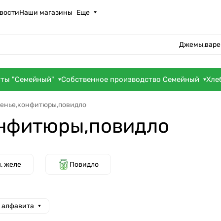
вости
Наши магазины
Еще
Джемы,варе
оты "Семейный"
Собственное производство Семейный
Хле
енье,конфитюры,повидло
нфитюры,повидло
, желе
Повидло
а алфавита