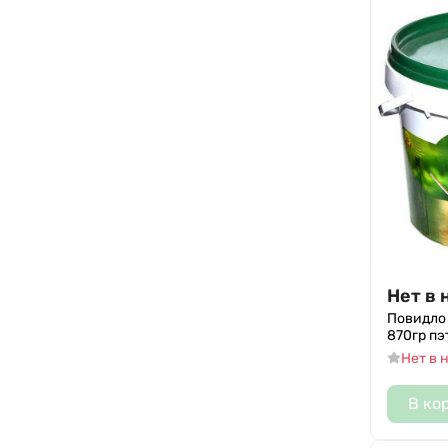
Нет в 
Повидло
870гр пэ
Нет в 
В ко