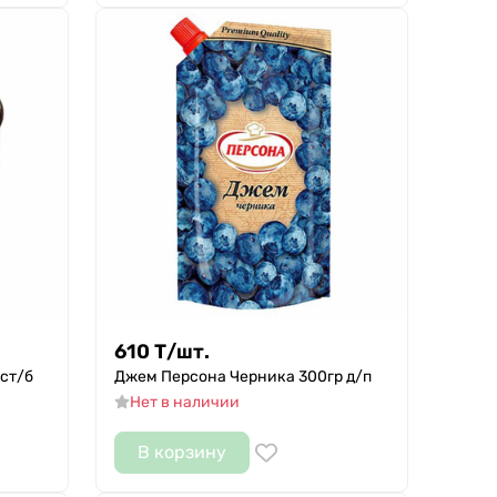
610
Т
/
шт.
ст/б
Джем Персона Черника 300гр д/п
Нет в наличии
В корзину