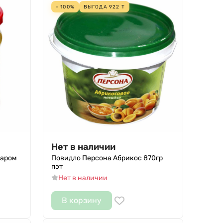
- 100%
ВЫГОДА
922
Т
Нет в наличии
харом
Повидло Персона Абрикос 870гр
пэт
Нет в наличии
В корзину