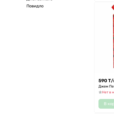
Повидло
590
Т
/
Джем Пе
Нет в 
В ко