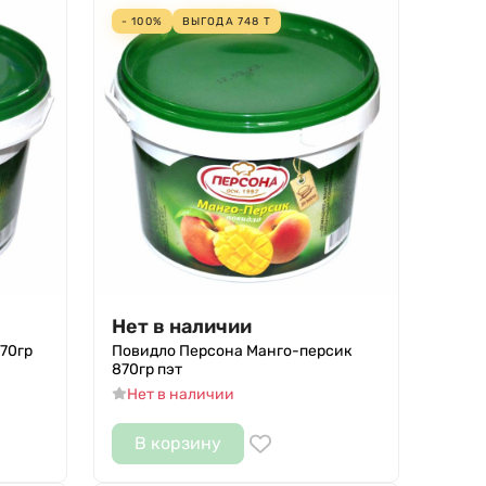
- 100%
ВЫГОДА
748
Т
Нет в наличии
70гр
Повидло Персона Манго-персик
870гр пэт
Нет в наличии
В корзину