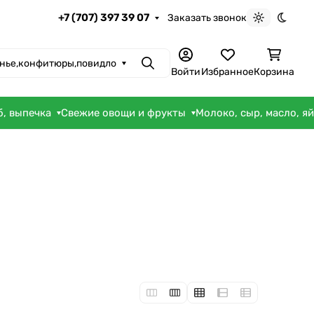
+7 (707) 397 39 07
Заказать звонок
Светлая те
Темна
нье,конфитюры,повидло
Поиск
Войти
Избранное
Корзина
б, выпечка
Свежие овощи и фрукты
Молоко, сыр, масло, я