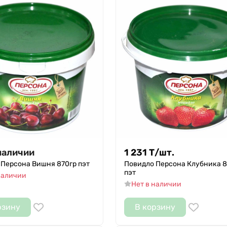
наличии
1 231
Т
/
шт.
 Персона Вишня 870гр пэт
Повидло Персона Клубника 8
пэт
наличии
Нет в наличии
рзину
В корзину