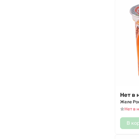
Нет в 
Желе Рос
Нет в 
В ко