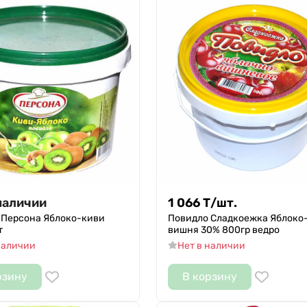
наличии
1 066
Т
/
шт.
 Персона Яблоко-киви
Повидло Сладкоежка Яблоко
т
вишня 30% 800гр ведро
наличии
Нет в наличии
рзину
В корзину