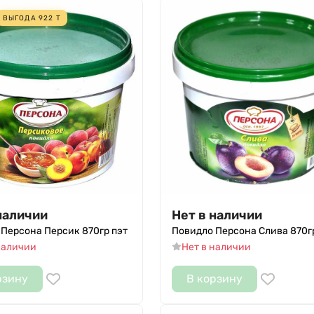
ВЫГОДА
922
Т
наличии
Нет в наличии
Персона Персик 870гр пэт
Повидло Персона Слива 870г
наличии
Нет в наличии
рзину
В корзину