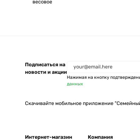
весовое
Artcake_bakery
Шоколад
Владислав
Петросян
Кеворков Умелица
Рыжий пекарь
ИП Акимкина
Подписаться на
новости и акции
Карамелька
Нажимая на кнопку подтвержден
данных
Скачивайте мобильное приложение "Семейны
Интернет-магазин
Компания