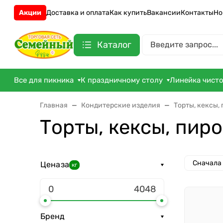
Акции
Доставка и оплата
Как купить
Вакансии
Контакты
Но
Каталог
Все для пикника
К праздничному столу
Линейка чист
Главная
Кондитерские изделия
Торты, кексы,
Торты, кексы, пир
Сначала
Цена
за
кг
Бренд