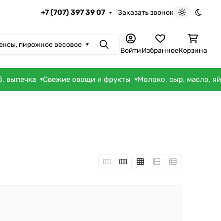
+7 (707) 397 39 07
Заказать звонок
Светлая те
Темна
кексы, пирожное весовое
Поиск
Войти
Избранное
Корзина
б, выпечка
Свежие овощи и фрукты
Молоко, сыр, масло, я