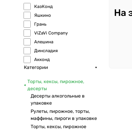
КазКонд
На 
Яшкино
Грань
ViZaVi Company
Алешина
Динсладия
Акконд
Категории
Сладкая Сказка
Кондитер Макс
Торты, кексы, пирожное,
Сладкая королева
десерты
Хрумка
Десерты алкогольные в
упаковке
ЮУК
Рулеты, пирожное, торты,
Хомка
маффины, пироги в упаковке
Кокше-нан
Торты, кексы, пирожное
Krember