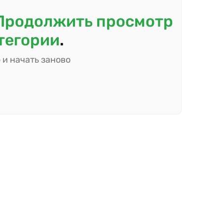
Продолжить просмотр
атегории
.
ю
и начать заново