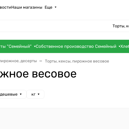
вости
Наши магазины
Еще
Торты, 
оты "Семейный"
Собственное производство Семейный
Хле
 пирожное, десерты
Торты, кексы, пирожное весовое
ожное весовое
 дешевые
кг