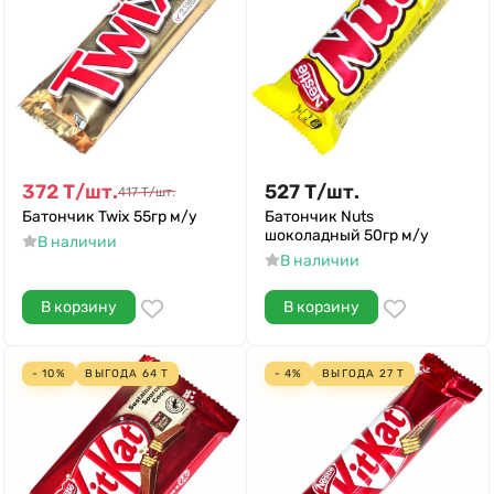
372
Т
/
шт.
527
Т
/
шт.
417
Т
/
шт.
Батончик Twix 55гр м/у
Батончик Nuts
шоколадный 50гр м/у
В наличии
В наличии
В корзину
В корзину
- 10%
ВЫГОДА
64
Т
- 4%
ВЫГОДА
27
Т