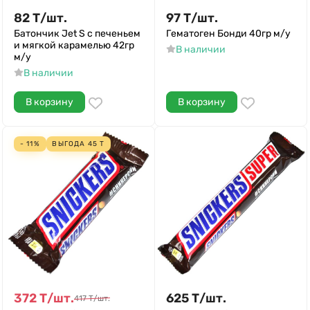
82
Т
/
шт.
97
Т
/
шт.
Батончик Jet S с печеньем
Гематоген Бонди 40гр м/у
и мягкой карамелью 42гр
В наличии
м/у
В наличии
В корзину
В корзину
- 11%
ВЫГОДА
45
Т
372
Т
/
шт.
625
Т
/
шт.
417
Т
/
шт.