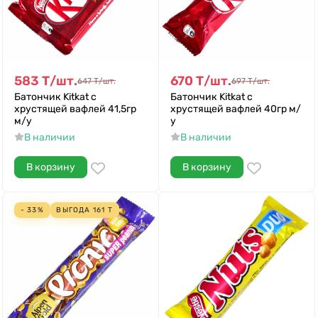
583
Т
/
шт.
670
Т
/
шт.
647
Т
/
шт.
697
Т
/
шт.
Батончик Kitkat с
Батончик Kitkat с
хрустящей вафлей 41,5гр
хрустящей вафлей 40гр м/
м/у
у
В наличии
В наличии
В корзину
В корзину
- 33%
ВЫГОДА
161
Т