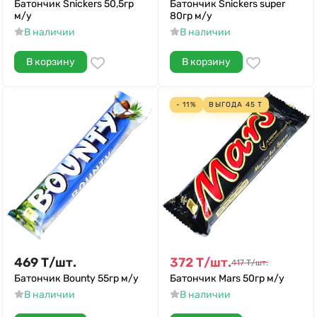
Батончик Snickers 50,5гр
Батончик Snickers super
м/у
80гр м/у
В наличии
В наличии
В корзину
В корзину
- 11%
ВЫГОДА
45
Т
469
Т
/
шт.
372
Т
/
шт.
417
Т
/
шт.
Батончик Bounty 55гр м/у
Батончик Mars 50гр м/у
В наличии
В наличии