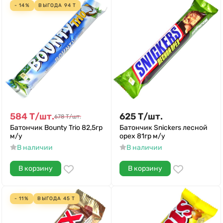
- 14%
ВЫГОДА
94
Т
584
Т
/
шт.
625
Т
/
шт.
678
Т
/
шт.
Батончик Bounty Trio 82,5гр
Батончик Snickers лесной
м/у
орех 81гр м/у
В наличии
В наличии
В корзину
В корзину
- 11%
ВЫГОДА
45
Т