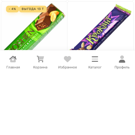
- 4%
ВЫГОДА
13
Т
Главная
Корзина
Избранное
Каталог
Профиль
312
Т
/
шт.
75
Т
/
шт.
325
Т
/
шт.
Батончик Roshen молочно-
Батончик Крокант 28гр м/
шоколадный с арахисовой
у
начинкой 38гр м/у
В наличии
В наличии
В корзину
В корзину
- 4%
ВЫГОДА
13
Т