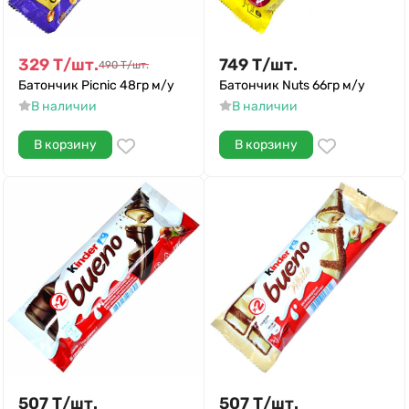
329
Т
/
шт.
749
Т
/
шт.
490
Т
/
шт.
Батончик Picnic 48гр м/у
Батончик Nuts 66гр м/у
В наличии
В наличии
В корзину
В корзину
507
Т
/
шт.
507
Т
/
шт.