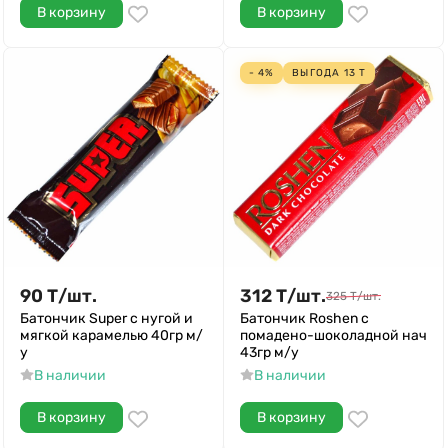
В корзину
В корзину
- 4%
ВЫГОДА
13
Т
90
Т
/
шт.
312
Т
/
шт.
325
Т
/
шт.
Батончик Super с нугой и
Батончик Roshen с
мягкой карамелью 40гр м/
помадено-шоколадной нач
у
43гр м/у
В наличии
В наличии
В корзину
В корзину