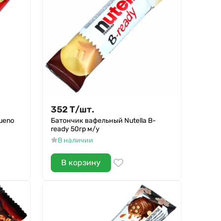
352
Т
/
шт.
ueno
Батончик вафельный Nutella B-
ready 50гр м/у
В наличии
В корзину