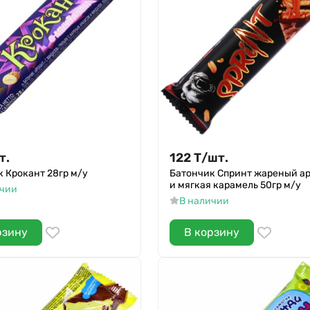
т.
122
Т
/
шт.
 Крокант 28гр м/у
Батончик Спринт жареный а
и мягкая карамель 50гр м/у
ичии
В наличии
рзину
В корзину