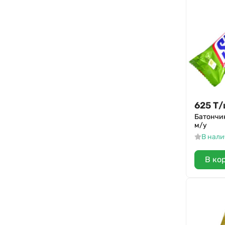
Крокант
Smart Formula
Бонди
Три кота
Nestle
Хрутка
Kitkat
625
Т
/
Батончик
Nuts
м/у
КД
В нал
Каждый день
В ко
Nesquik
KDV Казахстан
Kinder
Акконд
Коммунарка