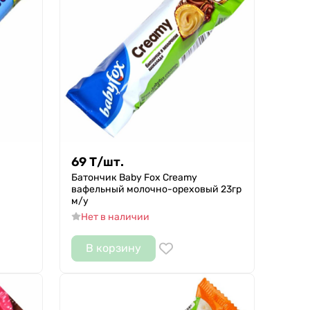
69
Т
/
шт.
Батончик Baby Fox Creamy
вафельный молочно-ореховый 23гр
м/у
Нет в наличии
В корзину