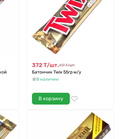
372
Т
/
шт.
417
Т
/
шт.
гкой
Батончик Twix 55гр м/у
В наличии
В корзину