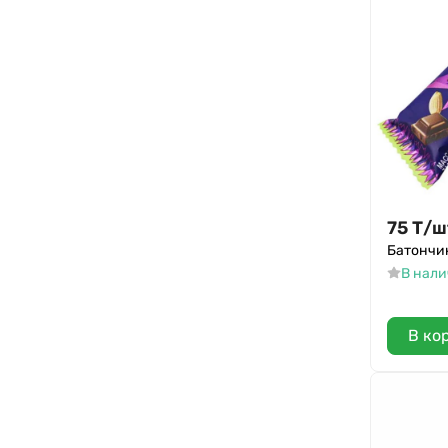
75
Т
/
ш
Батончик
В нал
В ко