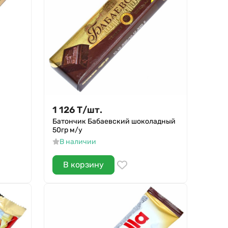
1 126
Т
/
шт.
Батончик Бабаевский шоколадный
50гр м/у
В наличии
В корзину