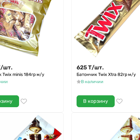
Т
/
шт.
625
Т
/
шт.
 Twix minis 184гр м/у
Батончик Twix Xtra 82гр м/у
ичии
В наличии
рзину
В корзину