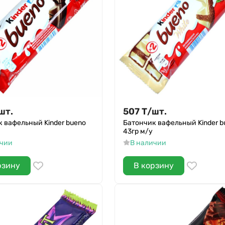
шт.
507
Т
/
шт.
 вафельный Kinder bueno
Батончик вафельный Kinder b
43гр м/у
ичии
В наличии
рзину
В корзину