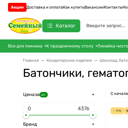
Акции
Доставка и оплата
Как купить
Вакансии
Контакты
Но
Каталог
Все для пикника
К праздничному столу
Линейка чист
Главная
Кондитерские изделия
Шоколад, бато
Батончики, гемато
С начал
Цена
за
шт.
- 11%
Бренд