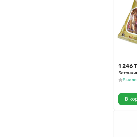
Бабаевский
Frutto Bello
Roshen
Bounty
SOJ
Milky Way
Конфитрейд
1 246
Picnic
Батончик
В нал
Спринт
Banana bar
В ко
Форте
ИМ.Крупской
Kit Kat
GoodMiX
MACHOS