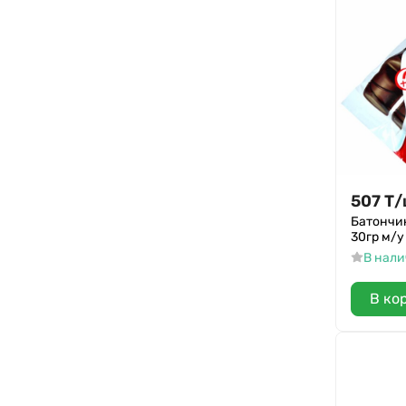
Ulker
Albeni
MILKIDS
Даежъ
Данли
507
Т
/
Батончик
30гр м/у
В нал
В ко