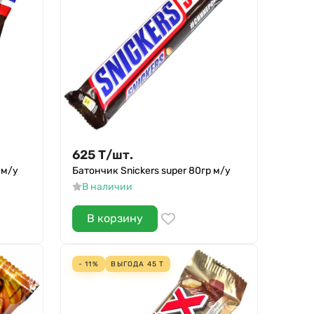
625
Т
/
шт.
 м/у
Батончик Snickers super 80гр м/у
В наличии
В корзину
- 11%
ВЫГОДА
45
Т