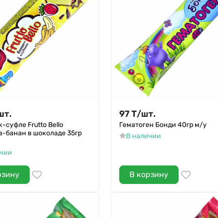
шт.
97
Т
/
шт.
-суфле Frutto Bello
Гематоген Бонди 40гр м/у
а-банан в шоколаде 35гр
В наличии
ичии
рзину
В корзину