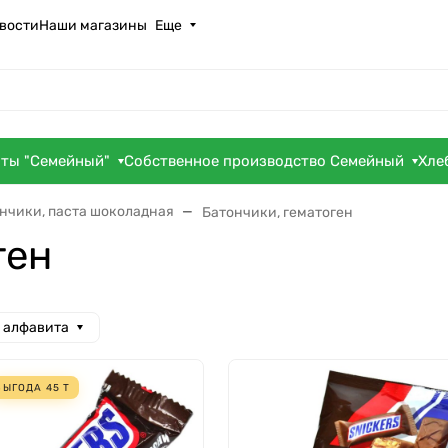
вости
Наши магазины
Еще
оты "Семейный"
Собственное производство Семейный
Хле
нчики, паста шоколадная
Батончики, гематоген
ген
а алфавита
ВЫГОДА
45
Т