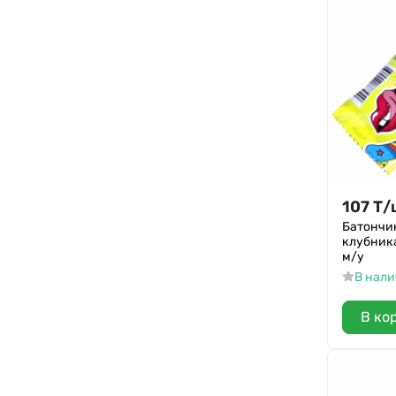
107
Т
/
Батончик
клубник
м/у
В нал
В ко