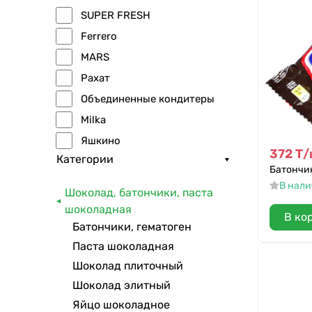
SUPER FRESH
Ferrero
MARS
Рахат
Объединенные кондитеры
Milka
Яшкино
372
Т
/
Категории
OZera
Батончик
Babyfox
В нал
Шоколад, батончики, паста
Ярче
шоколадная
В ко
Чио Рио
Батончики, гематоген
Bonfetti
Паста шоколадная
Шоколад плиточный
Cornline
Шоколад элитный
JET S
Яйцо шоколадное
Nut and Go