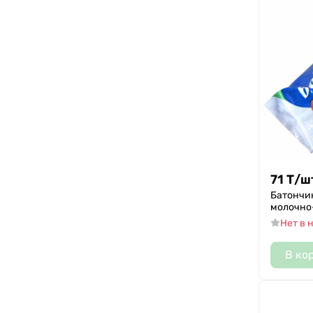
71
Т
/
ш
Батончи
молочно-
Нет в 
В ко