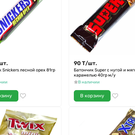
шт.
90
Т
/
шт.
 Snickers лесной орех 81гр
Батончик Super с нугой и мя
карамелью 40гр м/у
ичии
В наличии
рзину
В корзину