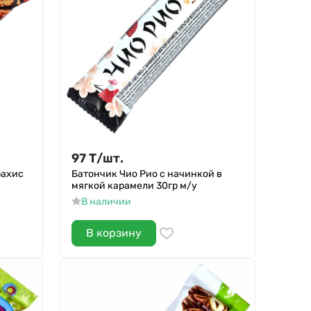
97
Т
/
шт.
рахис
Батончик Чио Рио с начинкой в
мягкой карамели 30гр м/у
В наличии
В корзину