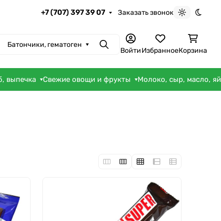
+7 (707) 397 39 07
Заказать звонок
Светлая те
Темна
Батончики, гематоген
Поиск
Войти
Избранное
Корзина
б, выпечка
Свежие овощи и фрукты
Молоко, сыр, масло, я