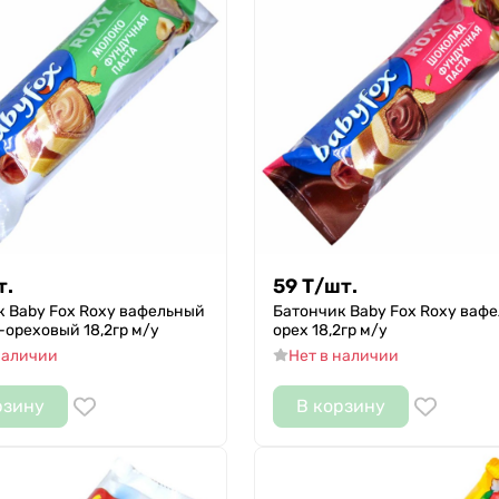
т.
59
Т
/
шт.
к Baby Fox Roxy вафельный
Батончик Baby Fox Roxy ваф
ореховый 18,2гр м/у
орех 18,2гр м/у
наличии
Нет в наличии
рзину
В корзину