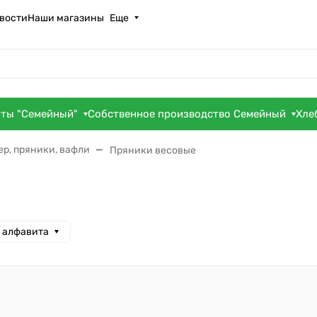
вости
Наши магазины
Еще
оты "Семейный"
Собственное производство Семейный
Хле
ер, пряники, вафли
Пряники весовые
а алфавита