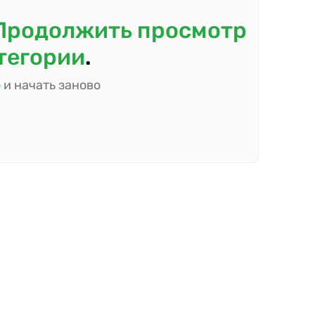
Продолжить просмотр
атегории
.
ю
и начать заново