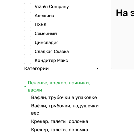
ViZaVi Company
На 
Алешина
ПХБК
Семейный
Динсладия
Сладкая Сказка
Кондитер Макс
Категории
Хомка
Кокше-нан
Печенье, крекер, пряники,
Наслада
вафли
Сладкие гостинцы
Вафли, трубочки в упаковке
Вафли, трубочки, подушечки
вес
Крекер, галеты, соломка
Крекер, галеты, соломка