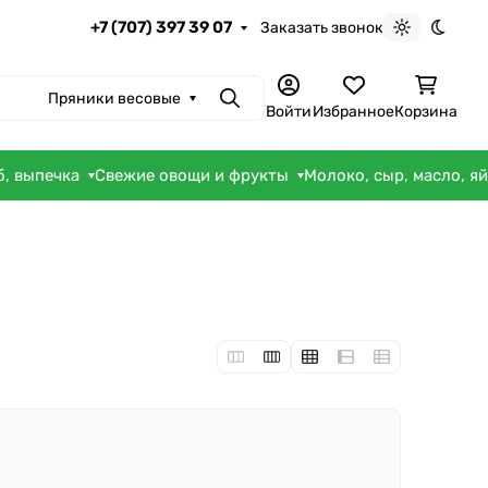
+7 (707) 397 39 07
Заказать звонок
Светлая те
Темна
Пряники весовые
Поиск
Войти
Избранное
Корзина
б, выпечка
Свежие овощи и фрукты
Молоко, сыр, масло, я