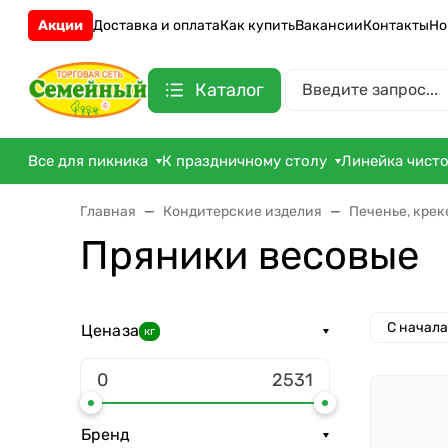
Акции
Доставка и оплата
Как купить
Вакансии
Контакты
Но
Каталог
Все для пикника
К праздничному столу
Линейка чист
Главная
Кондитерские изделия
Печенье, крек
Пряники весовые
С начал
Цена
за
кг
Бренд