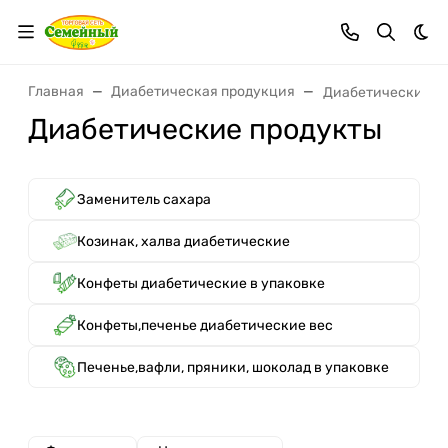
Тем
Главная
Диабетическая продукция
Диабетические п
Диабетические продукты
Заменитель сахара
Козинак, халва диабетические
Конфеты диабетические в упаковке
Конфеты,печенье диабетические вес
Печенье,вафли, пряники, шоколад в упаковке