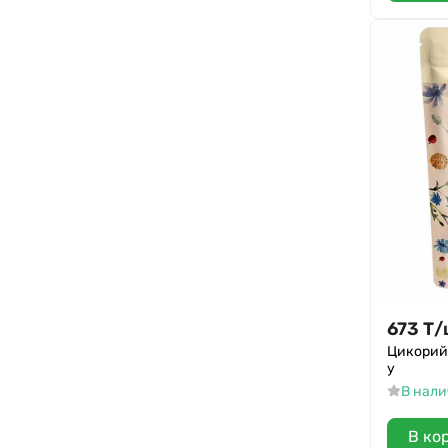
Mini Calorie
Хлебный спас
Победа
VITok
Нева
Петропавловск-Кондитер
Pladis
Фруктозов
SAMUI
Стильные штучки
673
Т
/
ULISS Chicory
Цикорий 
VivaChoco
у
VivaStory
В нал
Богучарские
В ко
FitParad