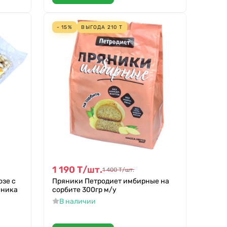
- 15%
ВЫГОДА
210
Т
1 190
Т
/
шт.
1 400
Т
/
шт.
озе с
Пряники Петродиет имбирные на
чника
сорбите 300гр м/у
В наличии