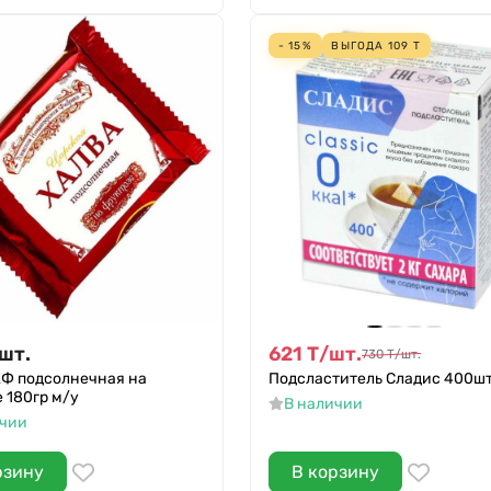
- 15%
ВЫГОДА
109
Т
шт.
621
Т
/
шт.
730
Т
/
шт.
КФ подсолнечная на
Подсластитель Сладис 400шт
 180гр м/у
В наличии
ичии
рзину
В корзину