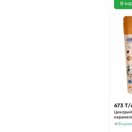
В ко
673
Т
/
Цикорий
карамель
В нал