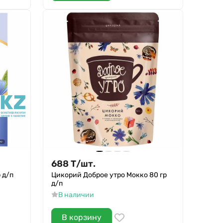
688
Т
/
шт.
 д/п
Цикорий Доброе утро Мокко 80 гр
д/п
В наличии
В корзину