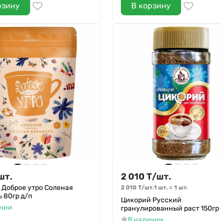
рзину
В корзину
шт.
2 010
Т
/
шт.
 Доброе утро Соленая
2 010
Т
/
шт.
1 шт.
=
1
шт.
 80гр д/п
Цикорий Русский
ичии
гранулированный раст 150гр 
В наличии