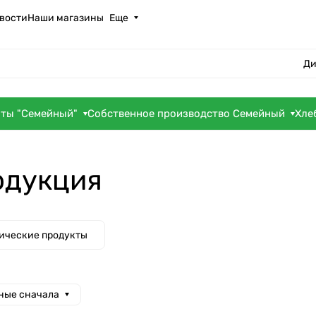
вости
Наши магазины
Еще
Ди
оты "Семейный"
Собственное производство Семейный
Хле
одукция
ические продукты
ные сначала