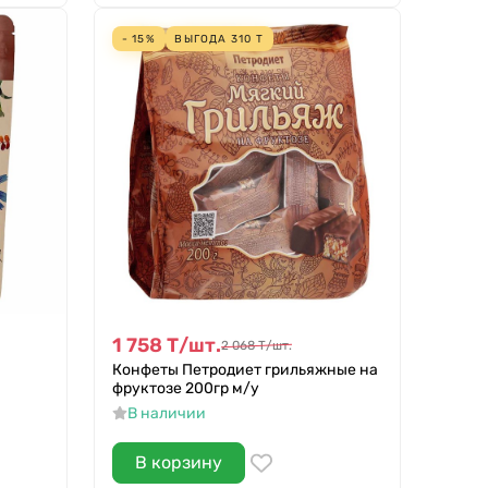
- 15%
ВЫГОДА
310
Т
1 758
Т
/
шт.
2 068
Т
/
шт.
Конфеты Петродиет грильяжные на
фруктозе 200гр м/у
В наличии
В корзину