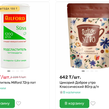
ЫГОДА
130
Т
Т
/
шт.
642
Т
/
шт.
2 228
Т
/
шт.
итель Milford 72гр пэт
Цикорий Доброе утро
Классический 80гр д/п
ичии
В наличии
рзину
В корзину