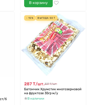
В корзину
- 15%
ВЫГОДА
50
Т
287
Т
/
шт.
337
Т
/
шт.
Батончик Хрумстик многозерновой
на фруктозе 35гр м/у
В наличии
ст/б