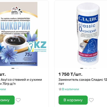
шт.
1 750
Т
/
шт.
Asyl со стевией и сухими
Заменитель сахара Сладис 1
 75гр д/п
пэт
ичии
В наличии
рзину
В корзину