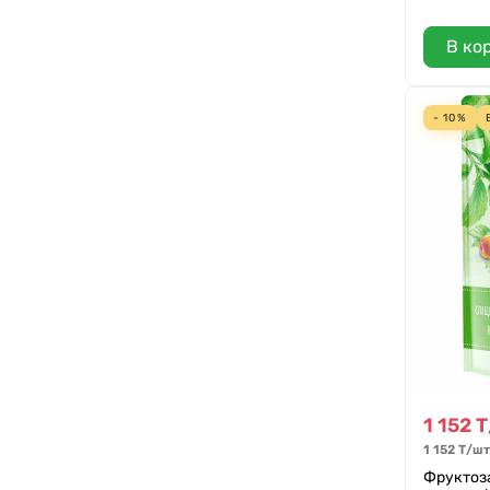
В ко
- 10%
1 152
Т
1 152
Т
/
шт
Фруктоза