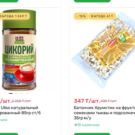
ВЫГОДА
1 549
Т
- 15%
ВЫГОДА
61
Т
/
шт.
347
Т
/
шт.
3 258
Т
/
шт.
408
Т
/
шт.
Uliss натуральный
Батончик Хрумстик на фрукт
рованный 85гр ст/б
семенами тыквы и подсолне
35гр м/у
ичии
В наличии