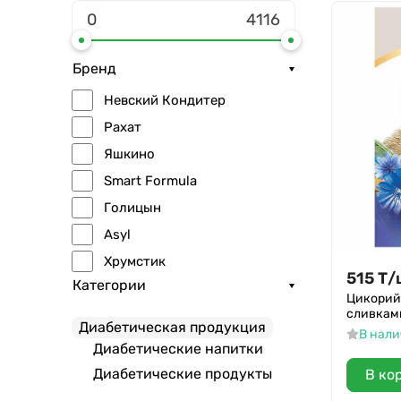
Бренд
Невский Кондитер
Рахат
Яшкино
Smart Formula
Голицын
Asyl
Хрумстик
515
Т
/
Категории
Сладис
Цикорий 
сливками
КД
Диабетическая продукция
В нал
Здоровье
Диабетические напитки
Золотой корешок
Диабетические продукты
В ко
Uliss