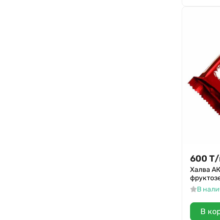
Русский цикорий
Novasweet
Бодрость
Диа-веста
MacFito
Слаще
Виталад
FitEffectum
Вереск
Milford
600
Т
/
Papadopoulos
Халва А
Relish
фруктозе
MAGELLAN Chicory
В нал
ЭКОлогика
В ко
Bombbar Chikalab