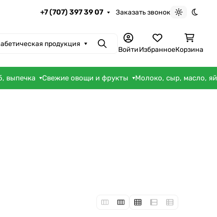
+7 (707) 397 39 07
Заказать звонок
Светлая те
Темна
абетическая продукция
Поиск
Войти
Избранное
Корзина
б, выпечка
Свежие овощи и фрукты
Молоко, сыр, масло, я