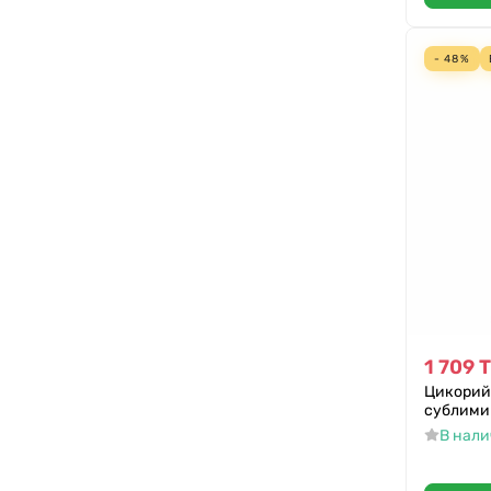
- 48%
1 709
Т
Цикорий 
сублими
В нал