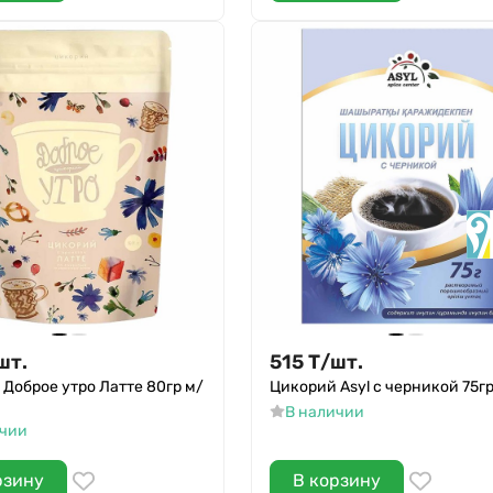
шт.
515
Т
/
шт.
Доброе утро Латте 80гр м/
Цикорий Asyl с черникой 75гр
В наличии
ичии
рзину
В корзину