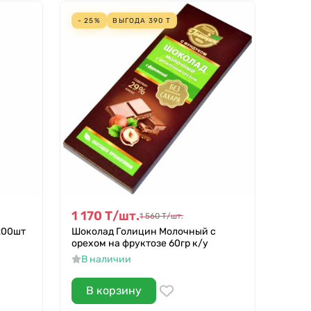
- 25%
ВЫГОДА
390
Т
1 170
Т
/
шт.
1 560
Т
/
шт.
200шт
Шоколад Голицин Молочный с
орехом на фруктозе 60гр к/у
В наличии
В корзину