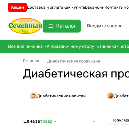
Акции
Доставка и оплата
Как купить
Вакансии
Контакты
Но
Каталог
Все для пикника
К праздничному столу
Линейка чист
Главная
Диабетическая продукция
Диабетическая пр
Диабетические напитки
Диабет
Популяр
Цена
за
товар