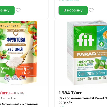
рзину
В корзину
ВЫГОДА
128
Т
/
шт.
1 984
Т
/
шт.
1 280
Т
/
шт.
Сахарозаменитель Fit Parad 
.
1 шт.
=
1
шт.
50гр к/у
 Novasweet со стевией