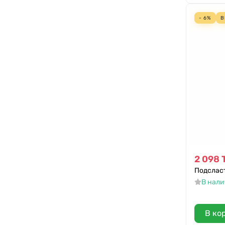
Здравник
- 6%
В
Целебник
Take Bitey
Посадъ
Uniqa
Отличная кухня
Ашан
Петродиет
Сорбит
АКФ
2 098
Здравко
Подсласт
Леовит
В нал
Bionova
Витодар
В ко
Фитодар