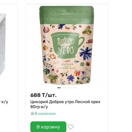
688
Т
/
шт.
 к/у
Цикорий Доброе утро Лесной орех
80гр м/у
В наличии
В корзину