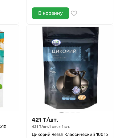
В корзину
421
Т
/
шт.
№10
421
Т
/
шт.
1 шт.
=
1
шт.
Цикорий Relish Классический 100гр