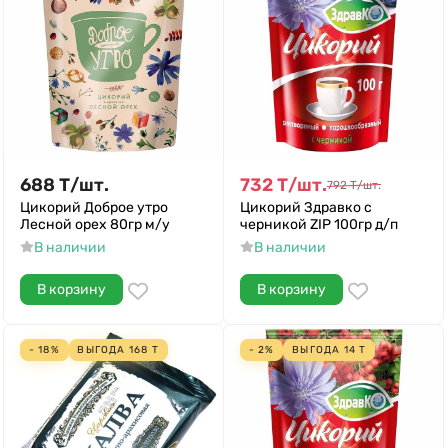
688
Т
/
шт.
732
Т
/
шт.
792
Т
/
шт.
Цикорий Доброе утро
Цикорий Здравко с
Лесной орех 80гр м/у
черникой ZIP 100гр д/п
В наличии
В наличии
В корзину
В корзину
- 18%
ВЫГОДА
168
Т
- 2%
ВЫГОДА
14
Т