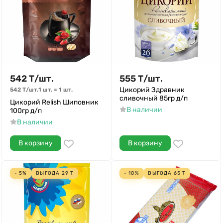
542
Т
/
шт.
555
Т
/
шт.
Цикорий Здравник
542
Т
/
шт.
1 шт.
=
1
шт.
сливочный 85гр д/п
Цикорий Relish Шиповник
В наличии
100гр д/п
В наличии
В корзину
В корзину
- 5%
ВЫГОДА
29
Т
- 10%
ВЫГОДА
65
Т