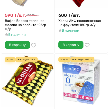
590
Т
/
шт.
600
Т
/
шт.
655
Т
/
шт.
Вафли Вереск топленое
Халва АКФ подсолнечная
молоко на сорбите 105гр
на фруктозе 180гр м/у
м/у
В наличии
В наличии
В корзину
В корзину
- 2%
ВЫГОДА
14
Т
- 15%
ВЫГОДА
109
Т