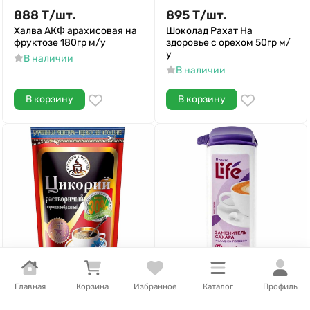
888
Т
/
шт.
895
Т
/
шт.
Халва АКФ арахисовая на
Шоколад Рахат На
фруктозе 180гр м/у
здоровье с орехом 50гр м/
у
В наличии
В наличии
В корзину
В корзину
Главная
Корзина
Избранное
Каталог
Профиль
913
Т
/
шт.
933
Т
/
шт.