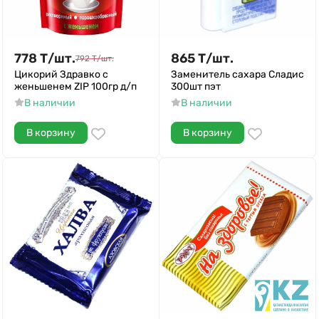
778
Т
/
шт.
865
Т
/
шт.
792
Т
/
шт.
Цикорий Здравко с
Заменитель сахара Сладис
женьшенем ZIP 100гр д/п
300шт пэт
В наличии
В наличии
В корзину
В корзину