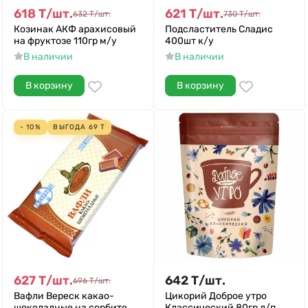
618
Т
/
шт.
621
Т
/
шт.
632
Т
/
шт.
730
Т
/
шт.
Козинак АКФ арахисовый
Подсластитель Сладис
на фруктозе 110гр м/у
400шт к/у
В наличии
В наличии
В корзину
В корзину
- 10%
ВЫГОДА
69
Т
627
Т
/
шт.
642
Т
/
шт.
696
Т
/
шт.
Вафли Вереск какао-
Цикорий Доброе утро
шоколадные на сорбите
Классический 80гр д/п