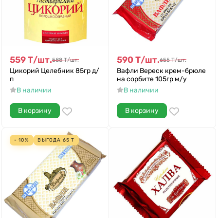
559
Т
/
шт.
590
Т
/
шт.
588
Т
/
шт.
655
Т
/
шт.
Цикорий Целебник 85гр д/
Вафли Вереск крем-брюле
п
на сорбите 105гр м/у
В наличии
В наличии
В корзину
В корзину
- 10%
ВЫГОДА
65
Т