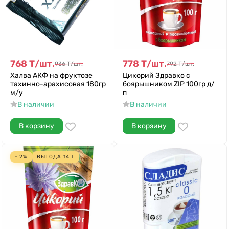
768
Т
/
шт.
778
Т
/
шт.
936
Т
/
шт.
792
Т
/
шт.
Халва АКФ на фруктозе
Цикорий Здравко с
тахинно-арахисовая 180гр
боярышником ZIP 100гр д/
м/у
п
В наличии
В наличии
В корзину
В корзину
- 2%
ВЫГОДА
14
Т