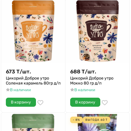
673
Т
/
шт.
688
Т
/
шт.
Цикорий Доброе утро
Цикорий Доброе утро
Соленая карамель 80гр д/п
Мокко 80 гр д/п
В наличии
В наличии
В корзину
В корзину
- 8%
ВЫГОДА
60
Т