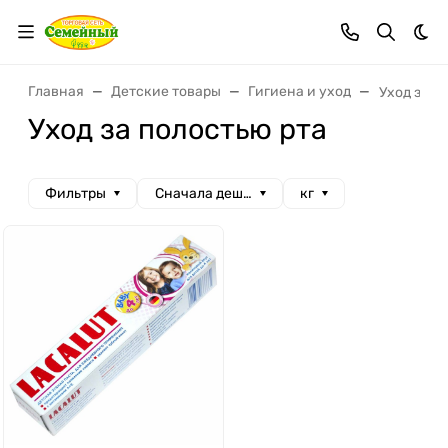
Тем
Главная
Детские товары
Гигиена и уход
Уход за п
Уход за полостью рта
Фильтры
Сначала дешевые
кг