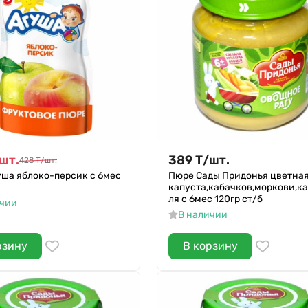
шт.
389
Т
/
шт.
428
Т
/
шт.
уша яблоко-персик с 6мес
Пюре Сады Придонья цветна
капуста,кабачков,моркови,к
ля с 6мес 120гр ст/б
ичии
В наличии
рзину
В корзину