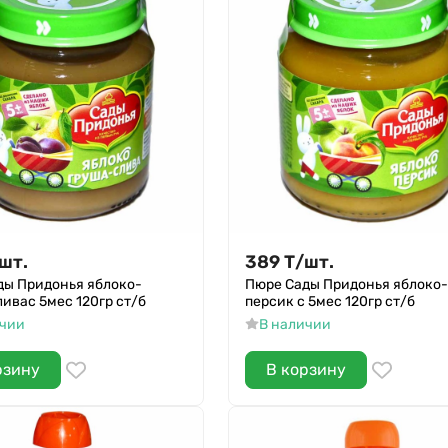
шт.
389
Т
/
шт.
ды Придонья яблоко-
Пюре Сады Придонья яблоко-
ивас 5мес 120гр ст/б
персик с 5мес 120гр ст/б
ичии
В наличии
рзину
В корзину