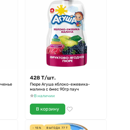
428
Т
/
шт.
еченье
Пюре Агуша яблоко-ежевика-
малина с 6мес 90гр пауч
В наличии
В корзину
- 15%
ВЫГОДА
77
Т