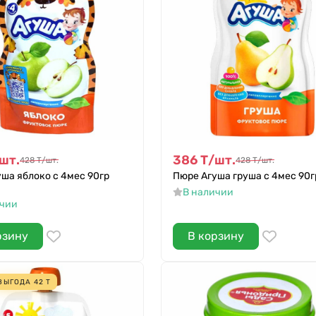
шт.
386
Т
/
шт.
428
Т
/
шт.
428
Т
/
шт.
ша яблоко с 4мес 90гр
Пюре Агуша груша с 4мес 90г
В наличии
ичии
рзину
В корзину
ВЫГОДА
42
Т