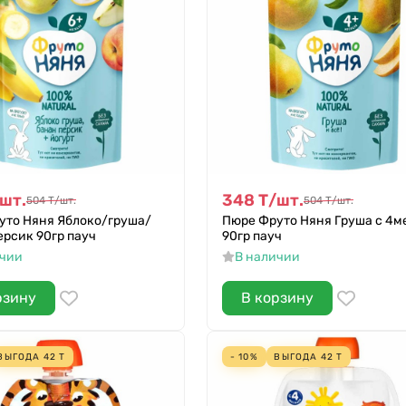
шт.
348
Т
/
шт.
504
Т
/
шт.
504
Т
/
шт.
уто Няня Яблоко/груша/
Пюре Фруто Няня Груша с 4м
рсик 90гр пауч
90гр пауч
ичии
В наличии
рзину
В корзину
ВЫГОДА
42
Т
- 10%
ВЫГОДА
42
Т