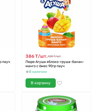
386
Т
/
шт.
428
Т
/
шт.
р пауч
Пюре Агуша яблоко-груша-банан-
манго с 6мес 90гр пауч
В наличии
В корзину