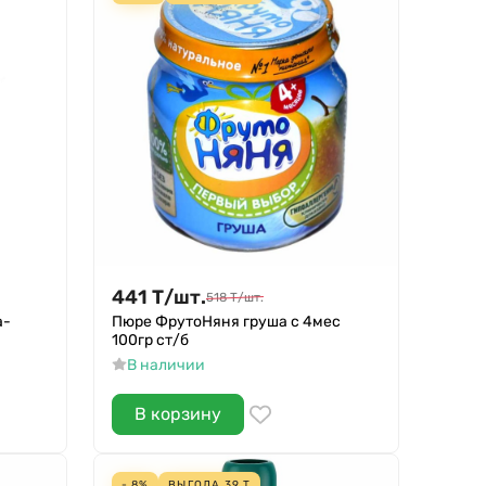
441
Т
/
шт.
518
Т
/
шт.
а-
Пюре ФрутоНяня груша с 4мес
100гр ст/б
В наличии
В корзину
- 8%
ВЫГОДА
39
Т