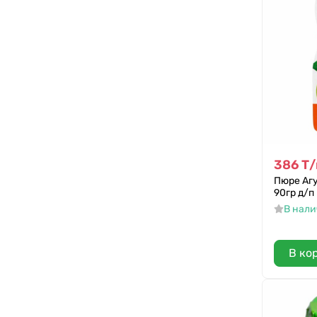
386
Т
/
Пюре Аг
90гр д/п
В нал
В ко