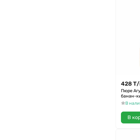
428
Т
/
Пюре Аг
банан-ки
В нал
В ко