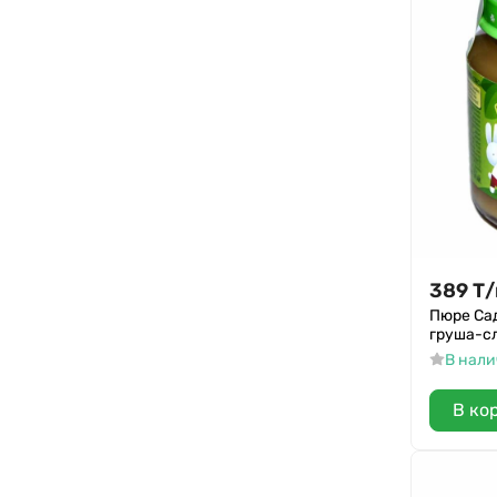
389
Т
/
Пюре Са
груша-сл
В нал
В ко