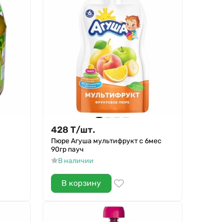
428
Т
/
шт.
Пюре Агуша мультифрукт с 6мес
90гр пауч
В наличии
В корзину