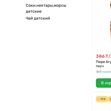
Соки,нектары,морсы
АВС
детские
Маленькое счастье
Чай детский
Дары Кубани
"Гипопо"
386
Т
/
Пюре Агу
пауч
В нал
В ко
- 10%