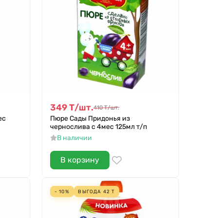
349
Т
/
шт.
410
Т
/
шт.
ес
Пюре Сады Придонья из
чернослива с 4мес 125мл т/п
В наличии
В корзину
- 10%
ВЫГОДА
42
Т