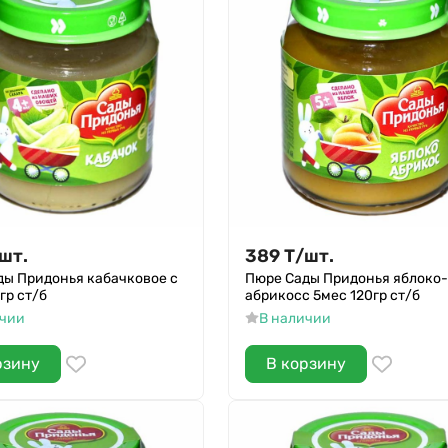
шт.
389
Т
/
шт.
ды Придонья кабачковое с
Пюре Сады Придонья яблоко-
гр ст/б
абрикосс 5мес 120гр ст/б
ичии
В наличии
рзину
В корзину