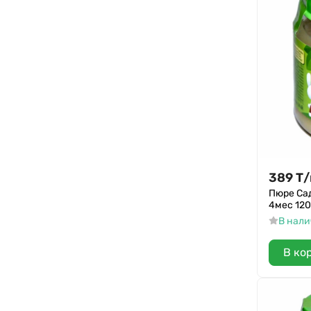
389
Т
/
Пюре Са
4мес 120
В нал
В ко