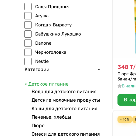
Сады Придонья
Агуша
Когда я Вырасту
Бабушкино Лукошко
Danone
Черноголовка
Nestle
348
Т
/
Категории
Фруто Няня
Пюре Фр
банан/пе
Gerber
Детское питание
В нал
фрутоняня
Вода для детского питания
HEINZ
В ко
Детские молочные продукты
Ми-ми-мишки
Каши для детского питания
Фрумка
Печенье, хлебцы
- 10%
Тема
Пюре
Смеси для детского питания
Ам-Ам