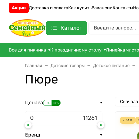
Акции
Доставка и оплата
Как купить
Вакансии
Контакты
Но
Каталог
Все для пикника
К праздничному столу
Линейка чист
Главная
Детские товары
Детское питание
Пюре
Сначала
Цена
за
шт.
шт.
- 31%
Бренд