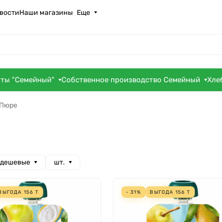
вости
Наши магазины
Еще
оты "Семейный"
Собственное производство Семейный
Хле
Пюре
 дешевые
шт.
ВЫГОДА
156
Т
- 31%
ВЫГОДА
156
Т