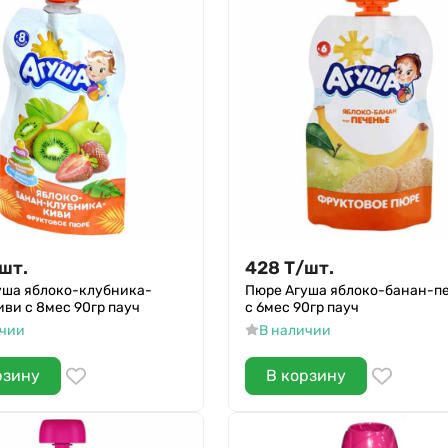
шт.
428
Т
/
шт.
уша яблоко-клубника-
Пюре Агуша яблоко-банан-п
ви с 8мес 90гр пауч
с 6мес 90гр пауч
ичии
В наличии
рзину
В корзину