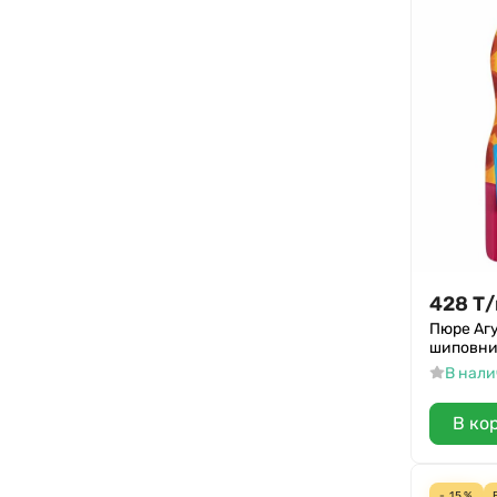
428
Т
/
Пюре Аг
шиповник
В нал
В ко
- 15%