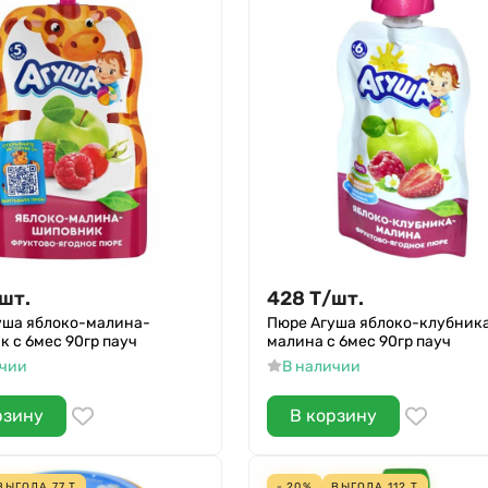
шт.
428
Т
/
шт.
уша яблоко-малина-
Пюре Агуша яблоко-клубник
 с 6мес 90гр пауч
малина с 6мес 90гр пауч
ичии
В наличии
рзину
В корзину
ВЫГОДА
77
Т
- 20%
ВЫГОДА
112
Т