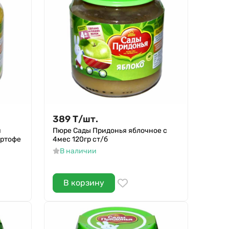
389
Т
/
шт.
я
Пюре Сады Придонья яблочное с
артофе
4мес 120гр ст/б
В наличии
В корзину