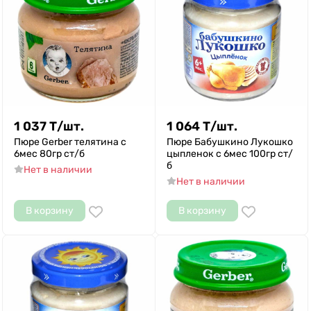
1 037
Т
/
шт.
1 064
Т
/
шт.
Пюре Gerber телятина с
Пюре Бабушкино Лукошко
6мес 80гр ст/б
цыпленок с 6мес 100гр ст/
б
Нет в наличии
Нет в наличии
В корзину
В корзину