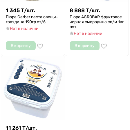
1 345
Т
/
шт.
8 888
Т
/
шт.
Пюре Gerber паста овощи-
Пюре AGROBAR фруктовое
говядина 190гр ст/б
черная смородина св/м 1кг
пэт
Нет в наличии
Нет в наличии
В корзину
В корзину
11 261
Т
/
шт.