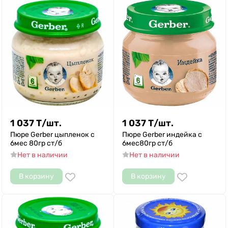
1 037
Т
/
шт.
1 037
Т
/
шт.
Пюре Gerber цыпленок с
Пюре Gerber индейка с
6мес 80гр ст/б
6мес80гр ст/б
Нет в наличии
Нет в наличии
В корзину
В корзину