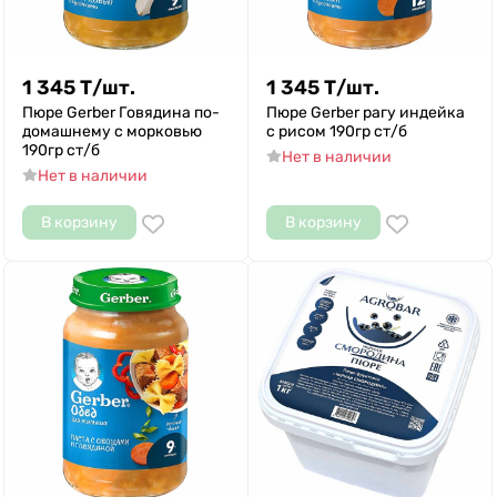
1 345
Т
/
шт.
1 345
Т
/
шт.
Пюре Gerber Говядина по-
Пюре Gerber рагу индейка
домашнему с морковью
с рисом 190гр ст/б
190гр ст/б
Нет в наличии
Нет в наличии
В корзину
В корзину