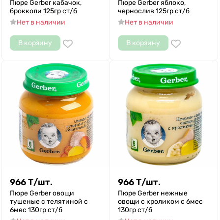
Пюре Gerber кабачок,
Пюре Gerber яблоко,
брокколи 125гр ст/б
чернослив 125гр ст/б
Нет в наличии
Нет в наличии
В корзину
В корзину
966
Т
/
шт.
966
Т
/
шт.
Пюре Gerber овощи
Пюре Gerber нежные
тушеные с телятиной с
овощи с кроликом с 6мес
6мес 130гр ст/б
130гр ст/б