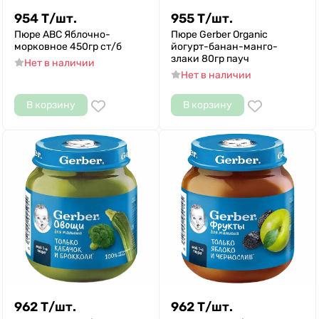
954
Т
/
шт.
955
Т
/
шт.
Пюре АВС Яблочно-
Пюре Gerber Organic
морковное 450гр ст/б
йогурт-банан-манго-
злаки 80гр пауч
Нет в наличии
Нет в наличии
В корзину
В корзину
962
Т
/
шт.
962
Т
/
шт.