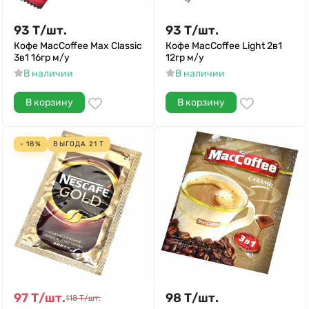
93
Т
/
шт.
93
Т
/
шт.
Кофе MacCoffee Max Classic
Кофе MacCoffee Light 2в1
3в1 16гр м/у
12гр м/у
В наличии
В наличии
В корзину
В корзину
- 18%
ВЫГОДА
21
Т
97
Т
/
шт.
98
Т
/
шт.
118
Т
/
шт.