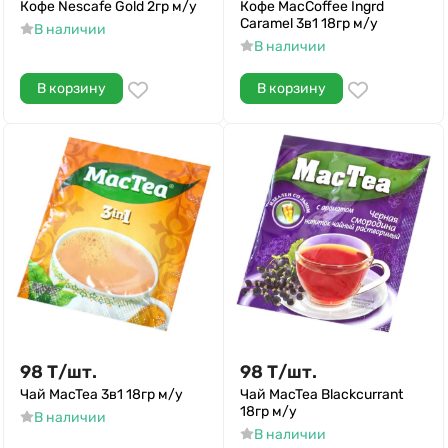
Кофе Nescafe Gold 2гр м/у
Кофе MacCoffee Ingrd
Caramel 3в1 18гр м/у
В наличии
В наличии
В корзину
В корзину
98
Т
/
шт.
98
Т
/
шт.
Чай MacTea 3в1 18гр м/у
Чай MacTea Blackcurrant
18гр м/у
В наличии
В наличии