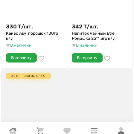
330
Т
/
шт.
342
Т
/
шт.
Какао Asyl порошок 100гр
Напиток чайный Etre
к/у
Ромашка 25*1,3гр к/у
В наличии
В наличии
В корзину
В корзину
- 30%
ВЫГОДА
156
Т