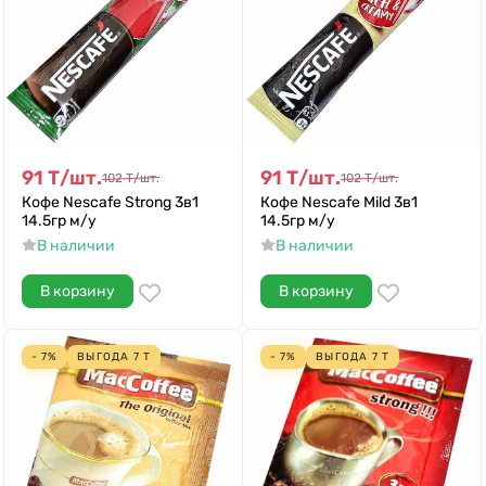
91
Т
/
шт.
91
Т
/
шт.
102
Т
/
шт.
102
Т
/
шт.
Кофе Nescafe Strong 3в1
Кофе Nescafe Mild 3в1
14.5гр м/у
14.5гр м/у
В наличии
В наличии
В корзину
В корзину
- 7%
ВЫГОДА
7
Т
- 7%
ВЫГОДА
7
Т