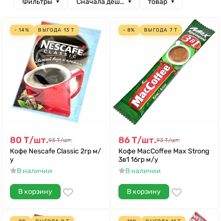
Фильтры
Сначала дешевые
товар
- 14%
ВЫГОДА
13
Т
- 8%
ВЫГОДА
7
Т
80
Т
/
шт.
86
Т
/
шт.
93
Т
/
шт.
93
Т
/
шт.
Кофе Nescafe Classic 2гр м/
Кофе MacCoffee Max Strong
у
3в1 16гр м/у
В наличии
В наличии
В корзину
В корзину