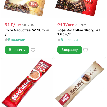
91
Т
/
шт.
91
Т
/
шт.
98
Т
/
шт.
98
Т
/
шт.
Кофе MacCoffee 3в1 20гр м/
Кофе MacCoffee Strong 3в1
у
18гр м/у
В наличии
В наличии
В корзину
В корзину