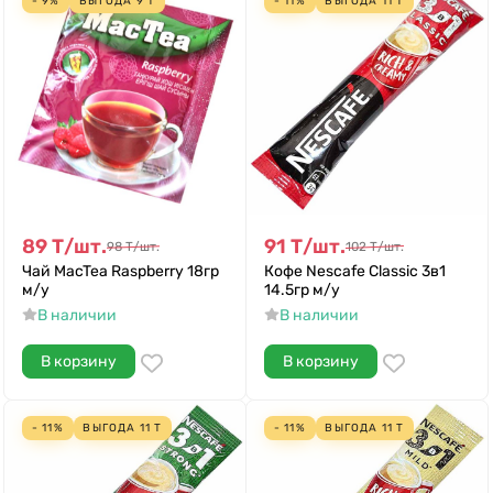
- 9%
ВЫГОДА
9
Т
- 11%
ВЫГОДА
11
Т
89
Т
/
шт.
91
Т
/
шт.
98
Т
/
шт.
102
Т
/
шт.
Чай MacTea Raspberry 18гр
Кофе Nescafe Classic 3в1
м/у
14.5гр м/у
В наличии
В наличии
В корзину
В корзину
- 11%
ВЫГОДА
11
Т
- 11%
ВЫГОДА
11
Т