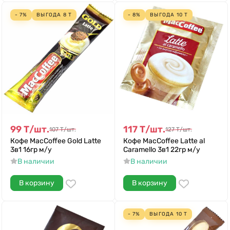
- 7%
ВЫГОДА
8
Т
- 8%
ВЫГОДА
10
Т
99
Т
/
шт.
117
Т
/
шт.
107
Т
/
шт.
127
Т
/
шт.
Кофе MacCoffee Gold Latte
Кофе MacCoffee Latte al
3в1 16гр м/у
Caramello 3в1 22гр м/у
В наличии
В наличии
В корзину
В корзину
- 7%
ВЫГОДА
10
Т