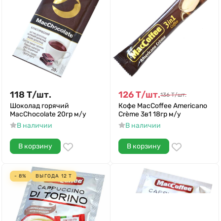
118
Т
/
шт.
126
Т
/
шт.
136
Т
/
шт.
Шоколад горячий
Кофе MacCoffee Americano
MacChocolate 20гр м/у
Crème 3в1 18гр м/у
В наличии
В наличии
В корзину
В корзину
- 8%
ВЫГОДА
12
Т