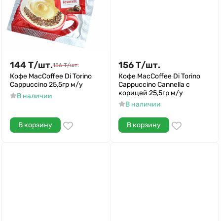
144
Т
/
шт.
156
Т
/
шт.
156
Т
/
шт.
Кофе MacCoffee Di Torino
Кофе MacCoffee Di Torino
Cappuccino 25,5гр м/у
Cappuccino Cannella с
корицей 25,5гр м/у
В наличии
В наличии
В корзину
В корзину