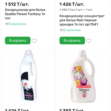
1 512
Т
/
шт.
1 426
Т
/
шт.
Кондиционер для белья
1 426
Т
/
шт.
1 шт.
=
1
шт.
Qualita Flower Fantasy 1л
Кондиционер-концентрат
пэт
для белья Rain Черная
В наличии
орхидея 1л пэт арт1541
В наличии
В корзину
В корзину
1 426
Т
/
шт.
1 393
Т
/
шт.