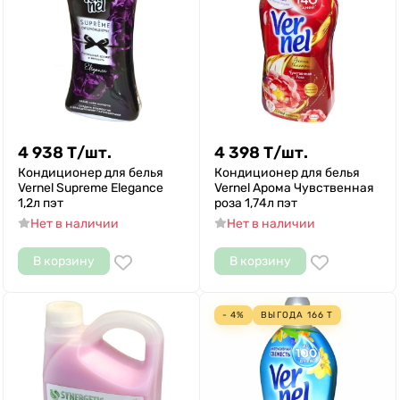
4 938
Т
/
шт.
4 398
Т
/
шт.
Кондиционер для белья
Кондиционер для белья
Vernel Supreme Elegance
Vernel Арома Чувственная
1,2л пэт
роза 1,74л пэт
Нет в наличии
Нет в наличии
В корзину
В корзину
- 4%
ВЫГОДА
166
Т