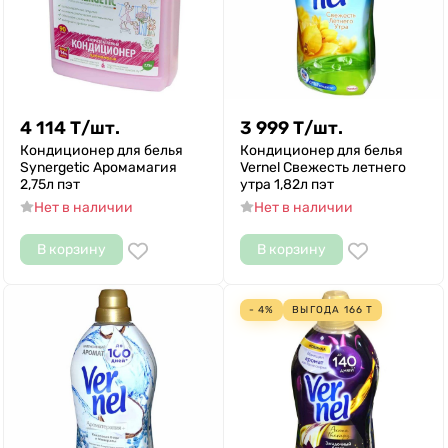
4 114
Т
/
шт.
3 999
Т
/
шт.
Кондиционер для белья
Кондиционер для белья
Synergetic Аромамагия
Vernel Свежесть летнего
2,75л пэт
утра 1,82л пэт
Нет в наличии
Нет в наличии
В корзину
В корзину
- 4%
ВЫГОДА
166
Т