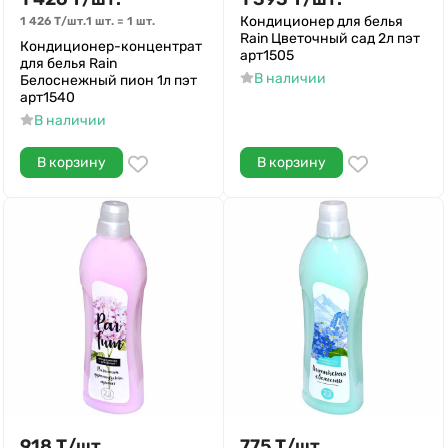
Кондиционер для белья
1 426
Т
/
шт.
1 шт.
=
1
шт.
Rain Цветочный сад 2л пэт
Кондиционер-концентрат
арт1505
для белья Rain
В наличии
Белоснежный пион 1л пэт
арт1540
В наличии
В корзину
В корзину
918
Т
/
шт.
775
Т
/
шт.