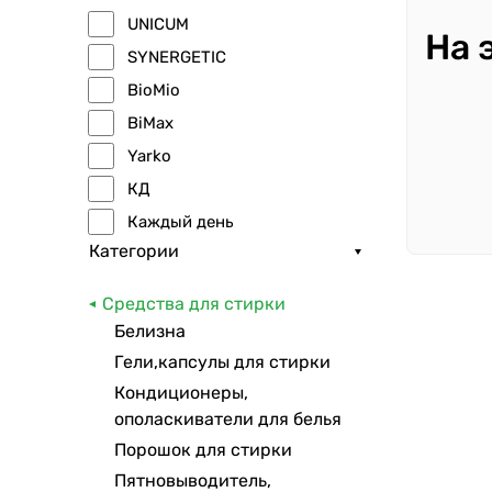
UNICUM
На 
SYNERGETIC
BioMio
BiMax
Yarko
КД
Каждый день
Категории
Аромика
Lenor
Средства для стирки
Qualita
Белизна
365 дней
Гели,капсулы для стирки
Sа
Кондиционеры,
ополаскиватели для белья
ANT
Порошок для стирки
Bingo
Пятновыводитель,
Henkel