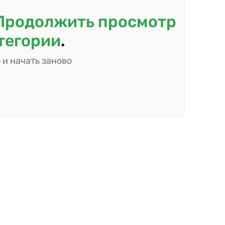
Продолжить просмотр
атегории
.
ю
и начать заново