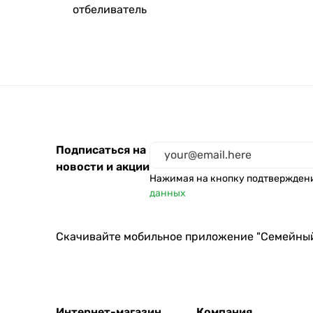
отбеливатель
Eclips
Rainbow High
GRASS
Nega
Mayeri
Sintec
LYSOL
Подписаться на
Sailor Viking
новости и акции
Нажимая на кнопку подтвержден
Peros
данных
Tesori d'Oriente
Скачивайте мобильное приложение "Семейны
Интернет-магазин
Компания