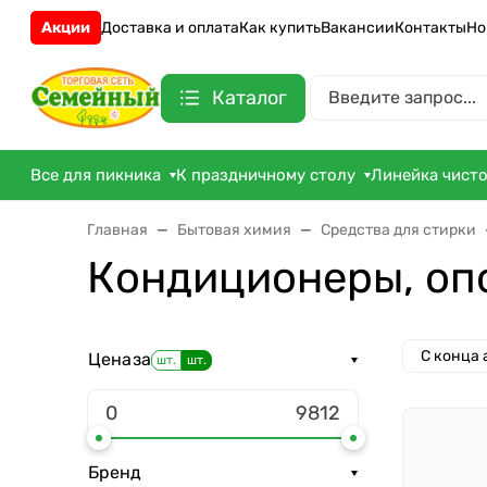
Акции
Доставка и оплата
Как купить
Вакансии
Контакты
Но
Каталог
Все для пикника
К праздничному столу
Линейка чист
Главная
Бытовая химия
Средства для стирки
Кондиционеры, оп
С конца
Цена
за
шт.
шт.
Бренд