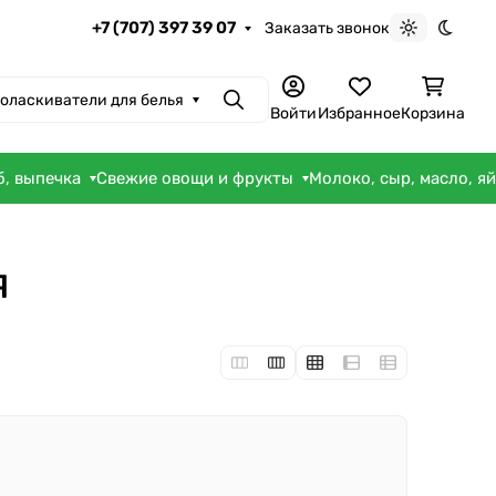
+7 (707) 397 39 07
Заказать звонок
Светлая те
Темна
оласкиватели для белья
Поиск
Войти
Избранное
Корзина
б, выпечка
Свежие овощи и фрукты
Молоко, сыр, масло, я
я