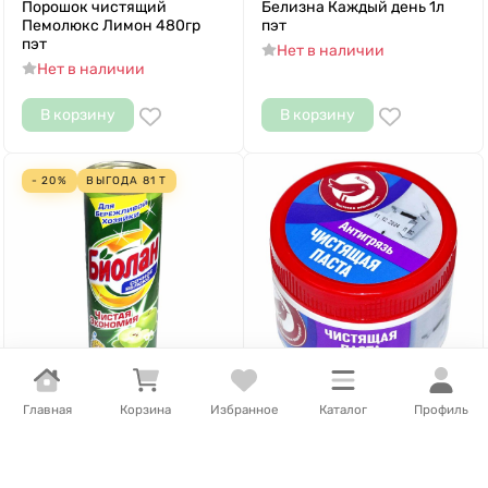
Порошок чистящий
Белизна Каждый день 1л
Пемолюкс Лимон 480гр
пэт
пэт
Нет в наличии
Нет в наличии
В корзину
В корзину
- 20%
ВЫГОДА
81
Т
Главная
Корзина
Избранное
Каталог
Профиль
327
Т
/
шт.
Нет в наличии
Порошок чистящий Биолан
Паста чистящая Ашан
Сочное яблоко 400гр пэт
400гр пэт