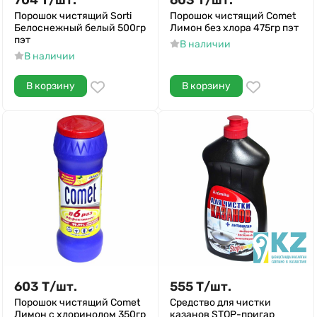
704
Т
/
шт.
603
Т
/
шт.
Порошок чистящий Sorti
Порошок чистящий Comet
Белоснежный белый 500гр
Лимон без хлора 475гр пэт
пэт
В наличии
В наличии
В корзину
В корзину
603
Т
/
шт.
555
Т
/
шт.
Порошок чистящий Comet
Средство для чистки
Лимон с хлоринолом 350гр
казанов STOP-пригар