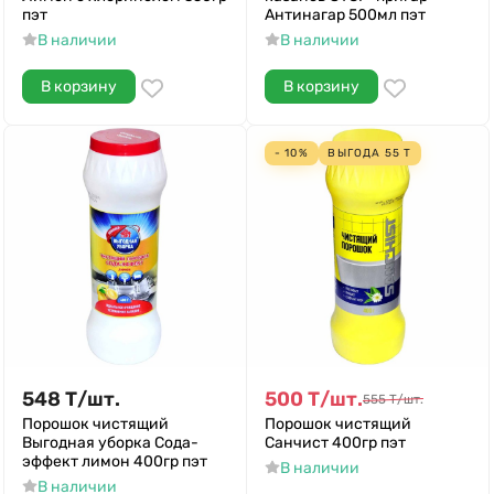
пэт
Антинагар 500мл пэт
В наличии
В наличии
В корзину
В корзину
- 10%
ВЫГОДА
55
Т
548
Т
/
шт.
500
Т
/
шт.
555
Т
/
шт.
Порошок чистящий
Порошок чистящий
Выгодная уборка Сода-
Санчист 400гр пэт
эффект лимон 400гр пэт
В наличии
В наличии