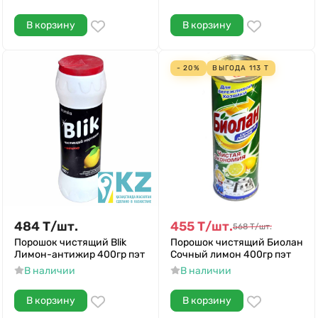
В корзину
В корзину
- 20%
ВЫГОДА
113
Т
484
Т
/
шт.
455
Т
/
шт.
568
Т
/
шт.
Порошок чистящий Blik
Порошок чистящий Биолан
Лимон-антижир 400гр пэт
Сочный лимон 400гр пэт
В наличии
В наличии
В корзину
В корзину