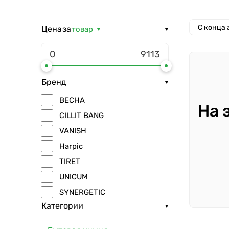
С конца
Цена
за
товар
Бренд
ВЕСНА
На 
CILLIT BANG
VANISH
Harpic
TIRET
UNICUM
SYNERGETIC
Категории
Splat
BioMio