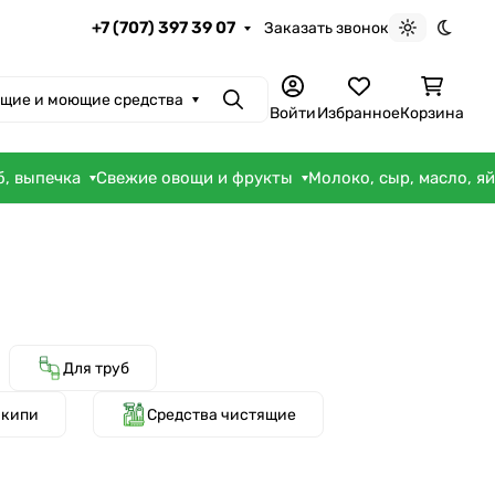
+7 (707) 397 39 07
Заказать звонок
Светлая те
Темна
щие и моющие средства
Поиск
Войти
Избранное
Корзина
б, выпечка
Свежие овощи и фрукты
Молоко, сыр, масло, я
Для труб
акипи
Средства чистящие