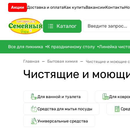
Акции
Доставка и оплата
Как купить
Вакансии
Контакты
Но
Каталог
Все для пикника
К праздничному столу
Линейка чист
Главная
Бытовая химия
Чистящие и моющие с
Чистящие и моющи
Для ванной и туалета
Для ковро
Средства для мытья посуды
Сред
Универсальные средства