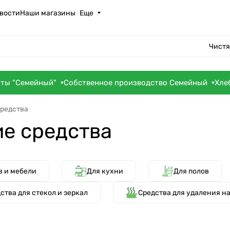
вости
Наши магазины
Еще
Чистя
оты "Семейный"
Собственное производство Семейный
Хле
редства
е средства
в и мебели
Для кухни
Для полов
ства для стекол и зеркал
Средства для удаления н