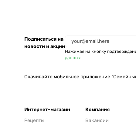
Каждый день
Аромика
Cif
Qualita
Подписаться на
Семейный
новости и акции
Mr Muscle
Нажимая на кнопку подтвержден
данных
365 дней
SCJohnson
Скачивайте мобильное приложение "Семейны
Sа
ANT
Лента
Cotton club
Интернет-магазин
Компания
ЗБК
Рецепты
Вакансии
Чистин
Henkel