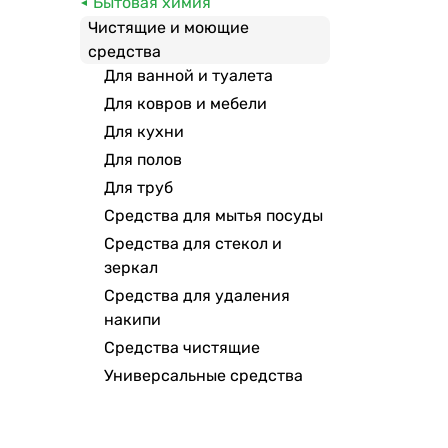
Бытовая химия
MrMuscle
Чистящие и моющие
Туалетный Утенок
средства
Для ванной и туалета
Teksanit
Для ковров и мебели
АИСТ
Для кухни
Chirton
Для полов
Master FRESH
Для труб
Sorti
Средства для мытья посуды
Биолан
Средства для стекол и
AOS
зеркал
Mebelux
Средства для удаления
Выгодная уборка
накипи
Средства чистящие
Watashi
Универсальные средства
Domestos
Deluxe
Yarko