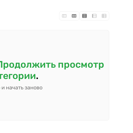
Продолжить просмотр
атегории
.
ю
и начать заново